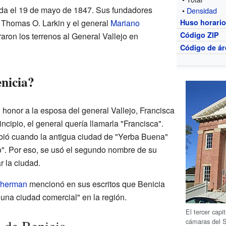
ada el 19 de mayo de 1847. Sus fundadores
•
Densidad
, Thomas O. Larkin y el general
Mariano
Huso horari
Código ZIP
raron los terrenos al General Vallejo en
Código de ár
enicia?
 honor a la esposa del general Vallejo, Francisca
rincipio, el general quería llamarla "Francisca".
bió cuando la antigua ciudad de "Yerba Buena"
". Por eso, se usó el segundo nombre de su
r la ciudad.
Sherman
mencionó en sus escritos que Benicia
a una ciudad comercial" en la región.
El tercer capi
cámaras del S