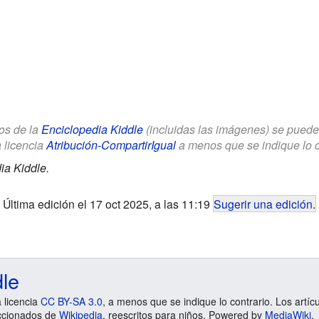
los de la
Enciclopedia Kiddle
(incluidas las imágenes) se puede u
a licencia
Atribución-CompartirIgual
a menos que se indique lo con
ia Kiddle.
Última edición el 17 oct 2025, a las 11:19
Sugerir una edición
.
dle
a licencia
CC BY-SA 3.0
, a menos que se indique lo contrario. Los artíc
ccionados de
Wikipedia
, reescritos para niños. Powered by
MediaWiki
.