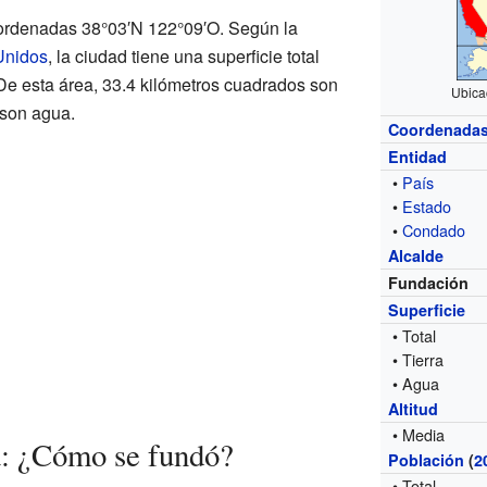
oordenadas 38°03′N 122°09′O. Según la
Unidos
, la ciudad tiene una superficie total
De esta área, 33.4 kilómetros cuadrados son
Ubica
 son agua.
Coordenada
Entidad
•
País
•
Estado
•
Condado
Alcalde
Fundación
Superficie
• Total
• Tierra
• Agua
Altitud
• Media
a: ¿Cómo se fundó?
Población
(
2
• Total