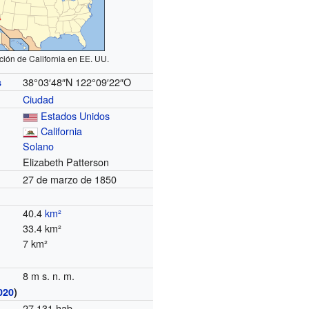
ción de California en EE. UU.
38°03′48″N
122°09′22″O
s
Ciudad
Estados Unidos
California
Solano
Elizabeth Patterson
27 de marzo de 1850
40.4
km²
33.4 km²
7 km²
8 m s. n. m.
020
)
27 131 hab.