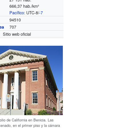
666,37 hab./km²
Pacífico
: UTC-8/
-7
o
94510
707
ea
Sitio web oficial
tolio de California en Benicia. Las
enado, en el primer piso y la cámara