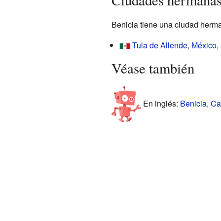
Ciudades hermanas
Benicia tiene una ciudad herman
Tula de Allende
,
México
,
Véase también
En inglés:
Benicia, Cal