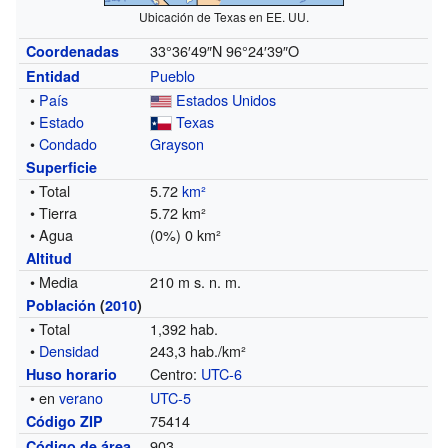
Ubicación de Texas en EE. UU.
33°36′49″N
96°24′39″O
Coordenadas
Pueblo
Entidad
•
País
Estados Unidos
•
Estado
Texas
•
Condado
Grayson
Superficie
• Total
5.72
km²
• Tierra
5.72 km²
• Agua
(0%) 0 km²
Altitud
• Media
210 m s. n. m.
Población
(
2010
)
• Total
1,392 hab.
•
Densidad
243,3 hab./km²
Centro:
UTC-6
Huso horario
• en
verano
UTC-5
75414
Código ZIP
903
Código de área