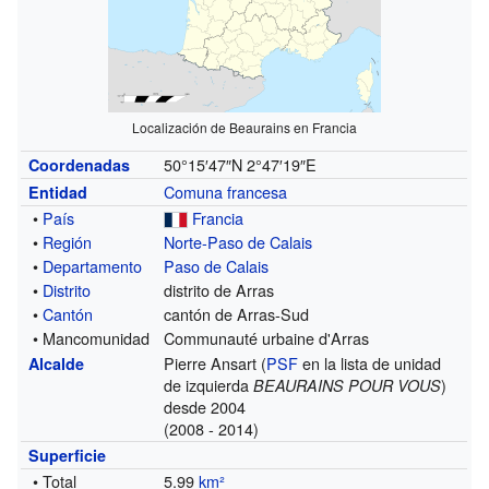
Localización de Beaurains en Francia
50°15′47″N
2°47′19″E
Coordenadas
Comuna francesa
Entidad
•
País
Francia
•
Región
Norte-Paso de Calais
•
Departamento
Paso de Calais
•
Distrito
distrito de Arras
•
Cantón
cantón de Arras-Sud
• Mancomunidad
Communauté urbaine d'Arras
Pierre Ansart (
PSF
en la lista de unidad
Alcalde
de izquierda
)
BEAURAINS POUR VOUS
desde 2004
(2008 - 2014)
Superficie
• Total
5.99
km²