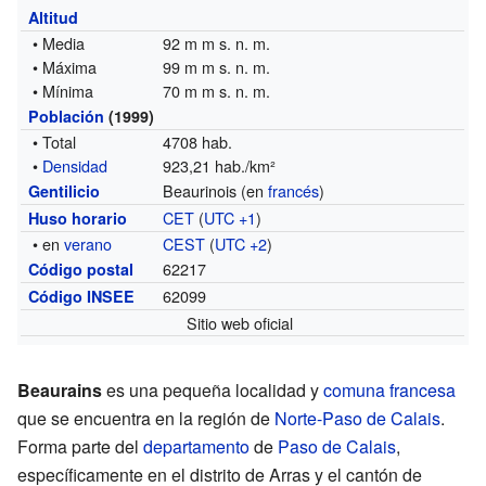
Altitud
• Media
92 m m s. n. m.
• Máxima
99 m m s. n. m.
• Mínima
70 m m s. n. m.
Población
(1999)
• Total
4708 hab.
•
Densidad
923,21 hab./km²
Beaurinois (en
francés
)
Gentilicio
CET
(
UTC +1
)
Huso horario
• en
verano
CEST
(
UTC +2
)
62217
Código postal
62099
Código INSEE
Sitio web oficial
Beaurains
es una pequeña localidad y
comuna francesa
que se encuentra en la región de
Norte-Paso de Calais
.
Forma parte del
departamento
de
Paso de Calais
,
específicamente en el distrito de Arras y el cantón de