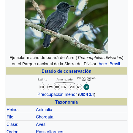
Ejemplar macho de batará de Acre (
)
Thamnophilus divisorius
en el Parque nacional de la Sierra del Divisor,
Acre
,
Brasil
.
Estado de conservación
Preocupación menor
(
UICN 3.1
)
Taxonomía
Reino
:
Animalia
Filo
:
Chordata
Clase
:
Aves
Orden
:
Passeriformes