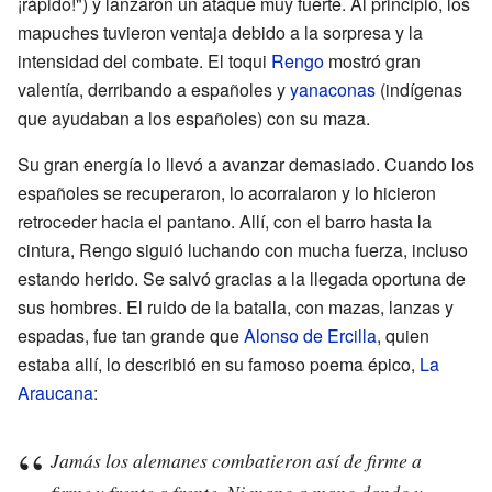
¡rápido!") y lanzaron un ataque muy fuerte. Al principio, los
mapuches tuvieron ventaja debido a la sorpresa y la
intensidad del combate. El toqui
Rengo
mostró gran
valentía, derribando a españoles y
yanaconas
(indígenas
que ayudaban a los españoles) con su maza.
Su gran energía lo llevó a avanzar demasiado. Cuando los
españoles se recuperaron, lo acorralaron y lo hicieron
retroceder hacia el pantano. Allí, con el barro hasta la
cintura, Rengo siguió luchando con mucha fuerza, incluso
estando herido. Se salvó gracias a la llegada oportuna de
sus hombres. El ruido de la batalla, con mazas, lanzas y
espadas, fue tan grande que
Alonso de Ercilla
, quien
estaba allí, lo describió en su famoso poema épico,
La
Araucana
:
Jamás los alemanes combatieron así de firme a
firme y frente a frente. Ni mano a mano dando y