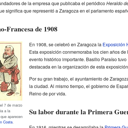
fundadores de la empresa que publicaba el periódico
Heraldo d
que significa que representó a Zaragoza en el parlamento españ
no-Francesa de 1908
En 1908, se celebró en Zaragoza la
Exposición 
Esta exposición conmemoraba los cien años de l
evento histórico importante. Basilio Paraíso tuvo
destacada en la organización de esta exposición
Por su gran trabajo, el ayuntamiento de Zaragoza
la ciudad. Al mismo tiempo, el gobierno de Espa
Reino de por vida.
 el 7 de marzo
Su labor durante la Primera Gu
ia a la
a que aparecen
n Costa
.
En 1916, mientras se desarrollaba la
Primera Gu