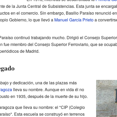
te de la Junta Central de Subsistencias. Esta junta se encargab
ductos en el comercio. Sin embargo, Basilio Paraíso renunció en
ropio Gobierno, lo que llevó a
Manuel García Prieto
a convertirs
 Paraíso continuó trabajando mucho. Dirigió el Consejo Superi
n fue miembro del Consejo Superior Ferroviario, que se ocupaba
periódicos de Madrid.
egado
abajo y dedicación, una de las plazas más
ragoza
lleva su nombre. Aunque en vida él no
busto en 1935, después de la muerte de su hijo.
ragoza que lleva su nombre: el "CIP (Colegio
Paraíso". Esta escuela se construyó en terrenos