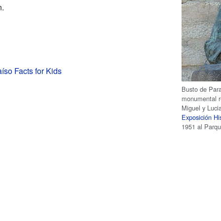
n.
íso Facts for Kids
Busto de Para
monumental r
Miguel y Luci
Exposición H
1951 al Parq