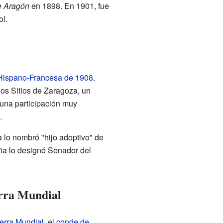
e Aragón
en 1898. En 1901, fue
ol.
Hispano-Francesa de 1908
.
os Sitios de Zaragoza, un
 una participación muy
.
 lo nombró "hijo adoptivo" de
ña lo designó Senador del
erra Mundial
erra Mundial
, el
conde de