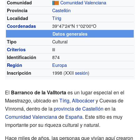
Comunidad Valenciana
Comunidad
Castellón
Provincia
Tírig
Localidad
39°47′24″N
1°02′00″O
Coordenadas
Datos generales
Cultural
Tipo
iii
Criterios
874
Identificación
Europa
Región
1998 (XXII
sesión
)
Inscripción
El
Barranco de la Valltorta
es un lugar especial en el
Maestrazgo, ubicado en
Tírig
,
Albocácer
y Cuevas de
Vinromá, dentro de la
provincia de Castellón
en la
Comunidad Valenciana
de
España
. Este sitio es muy
importante por su riqueza cultural y natural.
Hace miles de años, las personas que vivían aquí crearon