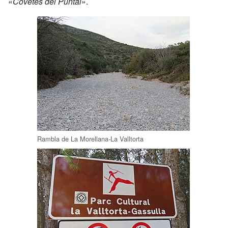
«
Covetes del Puntal
».
Rambla de La Morellana-La Valltorta