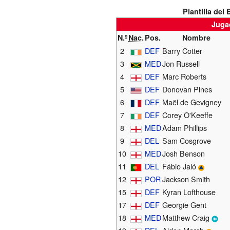
Plantilla del
Juga
N.º
Nac.
Pos.
Nombre
2
DEF
Barry Cotter
3
MED
Jon Russell
4
DEF
Marc Roberts
5
DEF
Donovan Pines
6
DEF
Maël de Gevigney
7
DEF
Corey O'Keeffe
8
MED
Adam Phillips
9
DEL
Sam Cosgrove
10
MED
Josh Benson
11
DEL
Fábio Jaló
12
POR
Jackson Smith
15
DEF
Kyran Lofthouse
17
DEF
Georgie Gent
18
MED
Matthew Craig