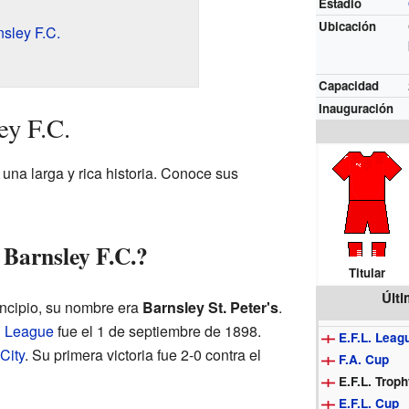
Estadio
Ubicación
nsley F.C.
Capacidad
Inauguración
ey F.C.
 una larga y rica historia. Conoce sus
 Barnsley F.C.?
Titular
Últ
incipio, su nombre era
Barnsley St. Peter's
.
l League
fue el 1 de septiembre de 1898.
E.F.L. Leag
City
. Su primera victoria fue 2-0 contra el
F.A. Cup
E.F.L. Trop
E.F.L. Cup