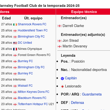
 Barnsley Football Club de la temporada 2024-25
dores
Equipo técnico
Entrenador(es)
Edad
Últ. equipo
27 años
Shamrock Rovers FC
Darrell Clarke
25 años
Huddersfield Town FC
Entrenador(es) adjunto(s)
36 años
Birmingham City FC
Jon Stead
28 años
DC United
Martin Devaney
26 años
Nîmes Olympique
28 años
Forest Green Rovers FC
Leyenda
: Posición
Pos.
28 años
Burnley FC
29 años
Birmingham City FC
: Nacionalidad deportiva
Nac.
26 años
Burnley FC
Capitán
20 años
Inferiores
Lesionado
24 años
Walsall FC
25 años
Milton Keynes Dons FC
:
Guardameta
POR / ARQ
22 años
Blackburn Rovers FC
:
Defensa
DEF
23 años
Tottenham Hotspur FC
U21
23 años
Inferiores