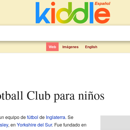
Web
Imágenes
English
otball Club para niños
un equipo de
fútbol
de
Inglaterra
. Se
sley
, en
Yorkshire del Sur
. Fue fundado en