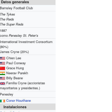
Datos generales
Barnsley Football Club
The Tykes
The Reds
The Super Reds
1887
como
Penesley St. Peter's
International Investment Consortium
(80%)
James Cryne (20%)
Chien Lee
Paul Conway
Grace Hung
Neerav Parekh
Billy Beane
Familia Cryne (accionistas
mayoritarios y presidentes.)
Penesley
Conor Hourihane
Instalaciones