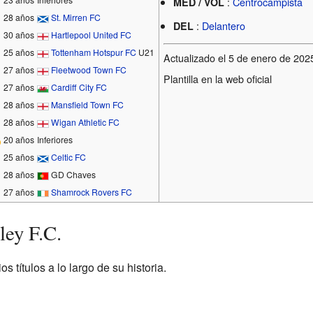
:
Centrocampista
MED / VOL
28 años
St. Mirren FC
:
Delantero
DEL
30 años
Hartlepool United FC
25 años
Tottenham Hotspur FC
U21
Actualizado el 5 de enero de 202
27 años
Fleetwood Town FC
Plantilla en la web oficial
27 años
Cardiff City FC
28 años
Mansfield Town FC
28 años
Wigan Athletic FC
20 años
Inferiores
25 años
Celtic FC
28 años
GD Chaves
27 años
Shamrock Rovers FC
ley F.C.
s títulos a lo largo de su historia.