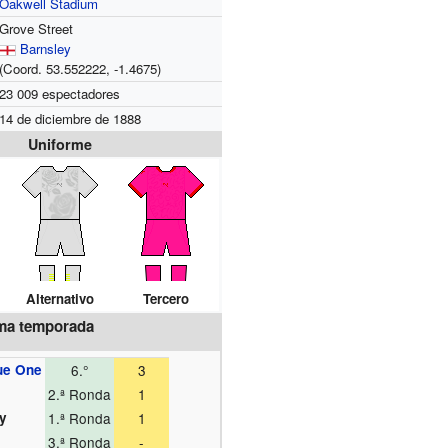
Oakwell Stadium
Grove Street
Barnsley
(Coord.
53.552222,
-1.4675
)
23 009 espectadores
14 de diciembre de 1888
Uniforme
Alternativo
Tercero
ima temporada
ue One
6.°
3
2.ª Ronda
1
hy
1.ª Ronda
1
3.ª Ronda
-