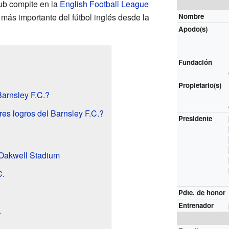
lub compite en la
English Football League
n más importante del fútbol inglés desde la
Nombre
Apodo(s)
Fundación
Propietario(s)
arnsley F.C.?
es logros del Barnsley F.C.?
Presidente
 Oakwell Stadium
C.
Pdte. de honor
Entrenador
.