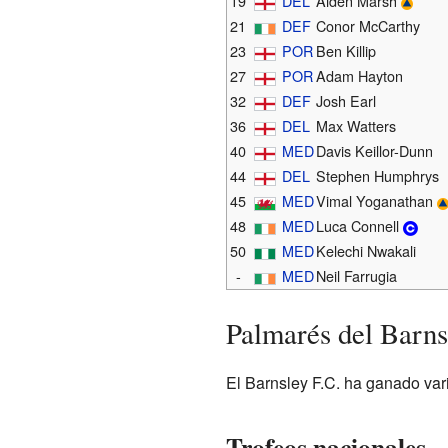
19
DEL
Aiden Marsh
21
DEF
Conor McCarthy
23
POR
Ben Killip
27
POR
Adam Hayton
32
DEF
Josh Earl
36
DEL
Max Watters
40
MED
Davis Keillor-Dunn
44
DEL
Stephen Humphrys
45
MED
Vimal Yoganathan
48
MED
Luca Connell
50
MED
Kelechi Nwakali
-
MED
Neil Farrugia
Palmarés del Barns
El Barnsley F.C. ha ganado vario
Trofeos nacionales