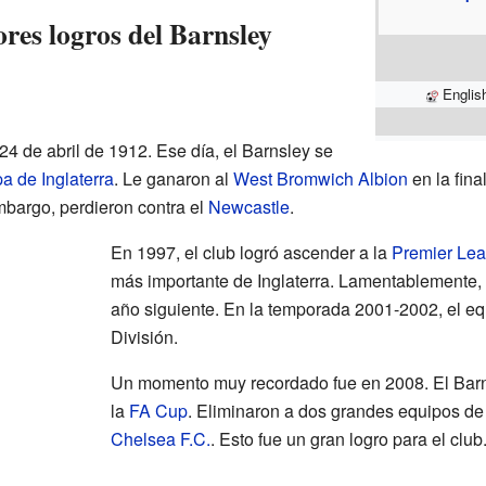
res logros del Barnsley
Englis
 24 de abril de 1912. Ese día, el Barnsley se
a de Inglaterra
. Le ganaron al
West Bromwich Albion
en la fina
embargo, perdieron contra el
Newcastle
.
En 1997, el club logró ascender a la
Premier Le
más importante de Inglaterra. Lamentablemente, 
año siguiente. En la temporada 2001-2002, el e
División.
Un momento muy recordado fue en 2008. El Barn
la
FA Cup
. Eliminaron a dos grandes equipos de 
Chelsea F.C.
. Esto fue un gran logro para el club