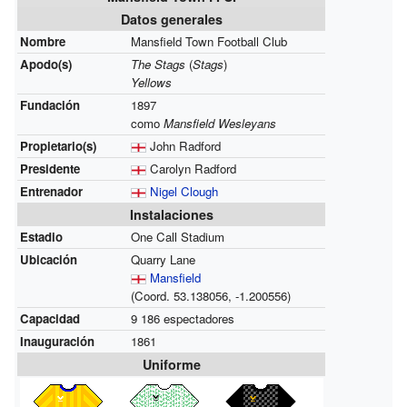
Datos generales
Nombre
Mansfield Town Football Club
Apodo(s)
The Stags
(
Stags
)
Yellows
Fundación
1897
como
Mansfield Wesleyans
Propietario(s)
John Radford
Presidente
Carolyn Radford
Entrenador
Nigel Clough
Instalaciones
Estadio
One Call Stadium
Ubicación
Quarry Lane
Mansfield
(Coord.
53.138056,
-1.200556
)
Capacidad
9 186 espectadores
Inauguración
1861
Uniforme