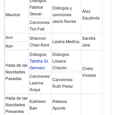
Diálogos:
Fabrice
Diálogos y
Álex
Grover
Maurice
canciones:
Saudinós
Jesús Nunes
Canciones:
Tim Fett
Ann
Shannon
Sandra
Leisha Medina
Chan-Kent
Jara
Nan
Diálogos:
Diálogos:
Tabitha St.
Lileana
Hada de las
Germain
Chacón
Chelo
Navidades
Vivares
Canciones:
Pasadas
Canciones:
Leanne
Ruth Pérez
Araya
Hada de las
Kathleen
Rebeca
Navidades
Barr
Aponte
Presentes