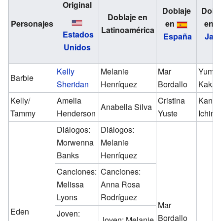
Original
Doblaje
Dobl
Doblaje en
Personajes
en
en
Latinoamérica
Estados
España
Jap
Unidos
Kelly
Melanie
Mar
Yumi
Barbie
Sheridan
Henríquez
Bordallo
Kakaz
Kelly/
Amelia
Cristina
Kana
Anabella Silva
Tammy
Henderson
Yuste
Ichino
Diálogos:
Diálogos:
Morwenna
Melanie
Banks
Henríquez
Canciones:
Canciones:
Melissa
Anna Rosa
Lyons
Rodríguez
Mar
Eden
Joven:
Bordallo
Joven: Melanie