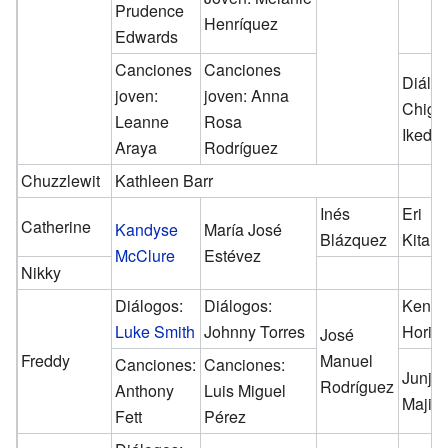
Prudence
Henríquez
Edwards
Canciones
Canciones
Diálog
joven:
joven: Anna
Chigu
Leanne
Rosa
Ikeda
Araya
Rodríguez
Chuzzlewit
Kathleen Barr
Inés
Eri
Catherine
Kandyse
María José
Blázquez
Kitam
McClure
Estévez
Nikky
Diálogos:
Diálogos:
Keny
Luke Smith
Johnny Torres
Horiuc
José
Freddy
Manuel
Canciones:
Canciones:
Junji
Rodríguez
Anthony
Luis Miguel
Majim
Fett
Pérez