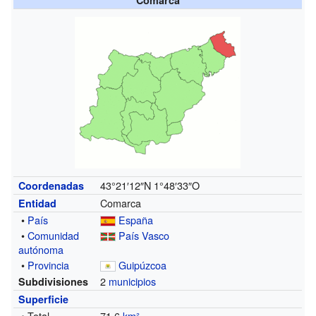
43°21′12″N
1°48′33″O
Coordenadas
Comarca
Entidad
•
País
España
•
Comunidad
País Vasco
autónoma
•
Provincia
Guipúzcoa
2
municipios
Subdivisiones
Superficie
• Total
71,6
km²