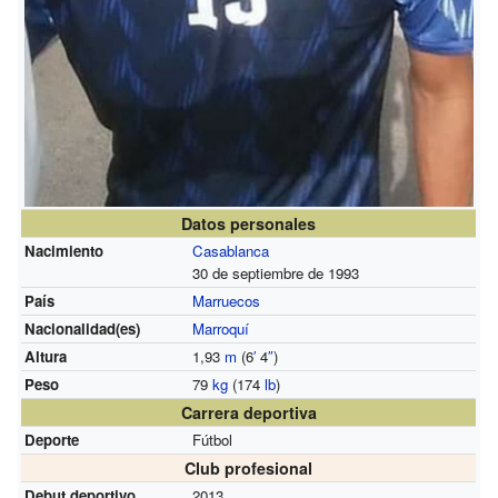
Datos personales
Nacimiento
Casablanca
30 de septiembre de 1993
País
Marruecos
Nacionalidad(es)
Marroquí
Altura
1,93
m
(6
′
4
″
)
Peso
79
kg
(174
lb
)
Carrera deportiva
Deporte
Fútbol
Club profesional
Debut deportivo
2013