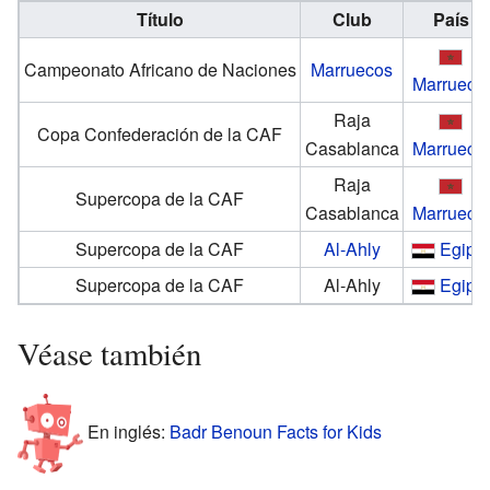
Título
Club
País
Campeonato Africano de Naciones
Marruecos
Marrueco
Raja
Copa Confederación de la CAF
Casablanca
Marrueco
Raja
Supercopa de la CAF
Casablanca
Marrueco
Supercopa de la CAF
Al-Ahly
Egipto
Supercopa de la CAF
Al-Ahly
Egipto
Véase también
En inglés:
Badr Benoun Facts for Kids