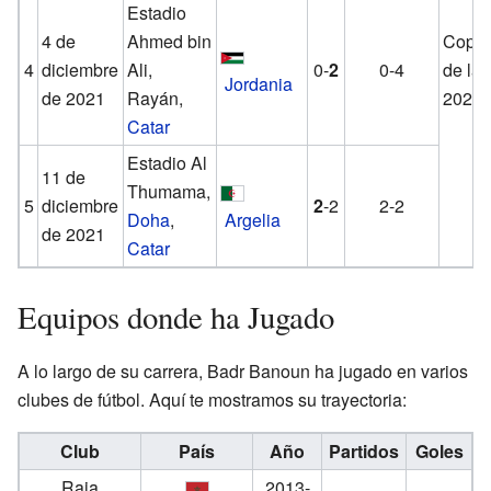
Estadio
4 de
Ahmed bin
Copa 
4
diciembre
Ali,
0-
2
0-4
de la 
Jordania
de 2021
Rayán,
2021
Catar
Estadio Al
11 de
Thumama,
5
diciembre
2
-2
2-2
Doha
,
Argelia
de 2021
Catar
Equipos donde ha Jugado
A lo largo de su carrera, Badr Banoun ha jugado en varios
clubes de fútbol. Aquí te mostramos su trayectoria:
Club
País
Año
Partidos
Goles
Raja
2013-