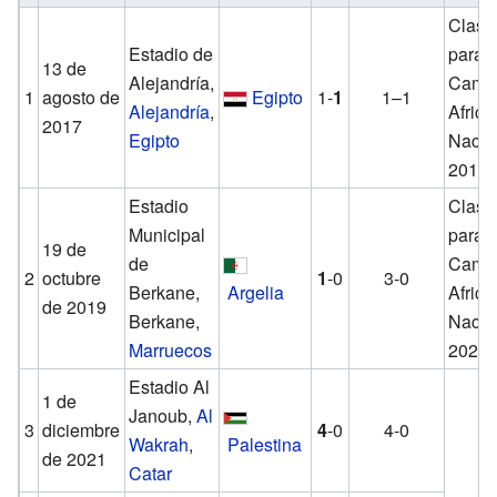
Clasif
Estadio de
para e
13 de
Alejandría,
Camp
1
agosto de
Egipto
1-
1
1–1
Alejandría
,
Afric
2017
Egipto
Nacio
2018
Estadio
Clasif
Municipal
para e
19 de
de
Camp
2
octubre
1
-0
3-0
Berkane,
Argelia
Afric
de 2019
Berkane,
Nacio
Marruecos
2020
Estadio Al
1 de
Janoub,
Al
3
diciembre
4
-0
4-0
Wakrah
,
Palestina
de 2021
Catar