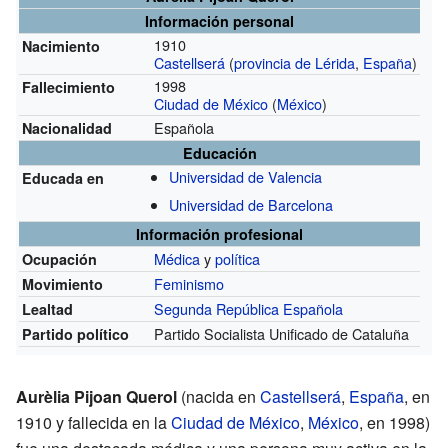
Información personal
1910
Nacimiento
Castellserá
(
provincia de Lérida
,
España
)
1998
Fallecimiento
Ciudad de México
(
México
)
Española
Nacionalidad
Educación
Universidad de Valencia
Educada en
Universidad de Barcelona
Información profesional
Médica
y
política
Ocupación
Feminismo
Movimiento
Segunda República Española
Lealtad
Partido Socialista Unificado de Cataluña
Partido político
Aurèlia Pijoan Querol
(nacida en
Castellserá
,
España
, en
1910 y fallecida en la
Ciudad de México
,
México
, en 1998)