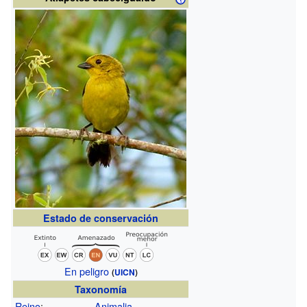
Estado de conservación
En peligro
(
UICN
)
Taxonomía
Reino
:
Animalia