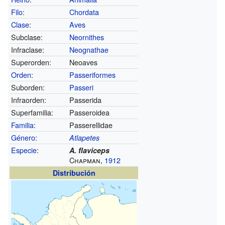
Filo
:
Chordata
Clase
:
Aves
Subclase:
Neornithes
Infraclase:
Neognathae
Superorden:
Neoaves
Orden
:
Passeriformes
Suborden:
Passeri
Infraorden:
Passerida
Superfamilia:
Passeroidea
Familia
:
Passerellidae
Género
:
Atlapetes
Especie
:
A. flaviceps
Chapman,
1912
Distribución