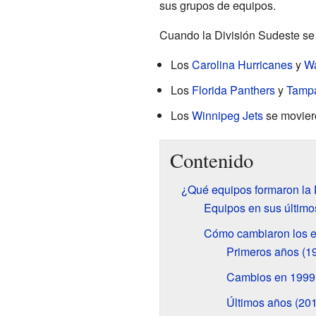
sus grupos de equipos.
Cuando la División Sudeste se 
Los
Carolina Hurricanes
y
Wa
Los
Florida Panthers
y
Tampa
Los
Winnipeg Jets
se moviero
Contenido
¿Qué equipos formaron la 
Equipos en sus último
Cómo cambiaron los eq
Primeros años (1
Cambios en 1999
Últimos años (20