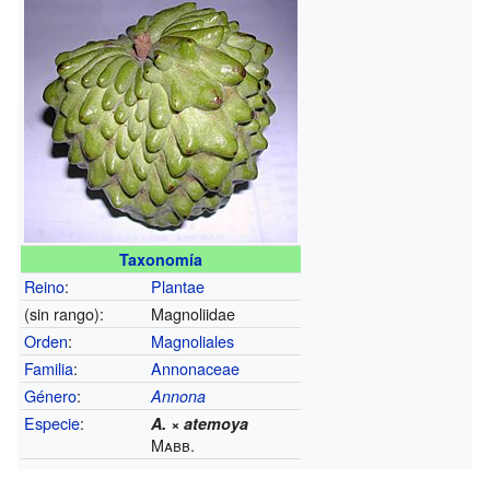
Taxonomía
Reino
:
Plantae
(sin rango):
Magnoliidae
Orden
:
Magnoliales
Familia
:
Annonaceae
Género
:
Annona
Especie
:
A. × atemoya
Mabb.