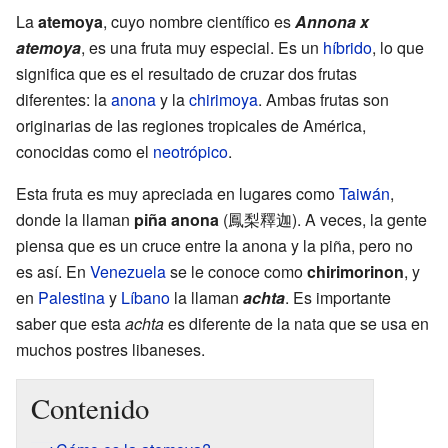
La
atemoya
, cuyo nombre científico es
Annona x
atemoya
, es una fruta muy especial. Es un
híbrido
, lo que
significa que es el resultado de cruzar dos frutas
diferentes: la
anona
y la
chirimoya
. Ambas frutas son
originarias de las regiones tropicales de América,
conocidas como el
neotrópico
.
Esta fruta es muy apreciada en lugares como
Taiwán
,
donde la llaman
piña anona
(鳳梨釋迦). A veces, la gente
piensa que es un cruce entre la anona y la piña, pero no
es así. En
Venezuela
se le conoce como
chirimorinon
, y
en
Palestina
y
Líbano
la llaman
achta
. Es importante
saber que esta
achta
es diferente de la nata que se usa en
muchos postres libaneses.
Contenido