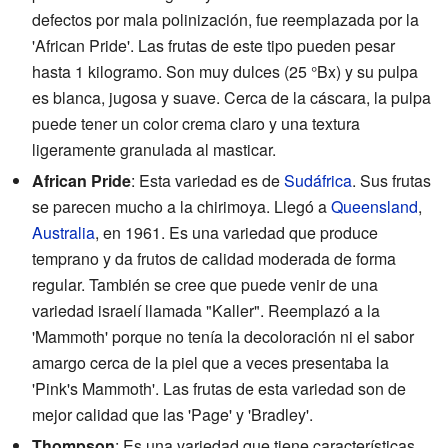
defectos por mala polinización, fue reemplazada por la
'African Pride'. Las frutas de este tipo pueden pesar
hasta 1 kilogramo. Son muy dulces (25 °Bx) y su pulpa
es blanca, jugosa y suave. Cerca de la cáscara, la pulpa
puede tener un color crema claro y una textura
ligeramente granulada al masticar.
African Pride
: Esta variedad es de
Sudáfrica
. Sus frutas
se parecen mucho a la chirimoya. Llegó a
Queensland
,
Australia
, en 1961. Es una variedad que produce
temprano y da frutos de calidad moderada de forma
regular. También se cree que puede venir de una
variedad israelí llamada "Kaller". Reemplazó a la
'Mammoth' porque no tenía la decoloración ni el sabor
amargo cerca de la piel que a veces presentaba la
'Pink's Mammoth'. Las frutas de esta variedad son de
mejor calidad que las 'Page' y 'Bradley'.
Thompson
: Es una variedad que tiene características