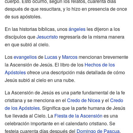
cuerpo. Esto ocurrió, según los relatos, cuarenta días
después de que resucitara, y lo hizo en presencia de once
de sus apóstoles.
En las historias bíblicas, unos
ángeles
les dijeron a los
discípulos que
Jesucristo
regresaría de la misma manera
en que subió al cielo.
Los
evangelios
de
Lucas
y
Marcos
mencionan brevemente
la Ascensión de Jesús. El libro de los
Hechos de los
Apóstoles
ofrece una descripción más detallada de cómo
Jesús subió al cielo en una nube.
La Ascensión de Jesús es una parte fundamental de la fe
cristiana y se menciona en el
Credo de Nicea
y el
Credo
de los Apóstoles
. Significa que la parte humana de Jesús
fue llevada al Cielo. La
Fiesta de la Ascensión
es una
celebración importante en el calendario cristiano. Se
festeja cuarenta días después del
Domingo de Pascua
,