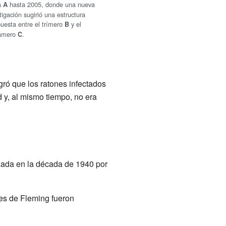
la
hasta 2005, donde una nueva
A
tigación sugirió una estructura
uesta entre el trímero
y el
B
ámero
.
C
ró que los ratones infectados
 y, al mismo tiempo, no era
zada en la década de 1940 por
nes de Fleming fueron