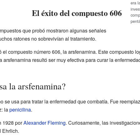
era 
inves
El éxito del compuesto 606
comp
pent
ompuestos que probó mostraron algunas señales
hos ratones no sobrevivían al tratamiento.
bó el compuesto número 606, la arsfenamina. Este compuesto log
a arsfenamina resultó ser muy efectiva para curar la enfermedad
sa la arsfenamina?
no se usa para tratar la enfermedad que combatía. Fue reempla
: la
penicilina
.
en 1928 por
Alexander Fleming
. Curiosamente, las investigacio
 Ehrlich.