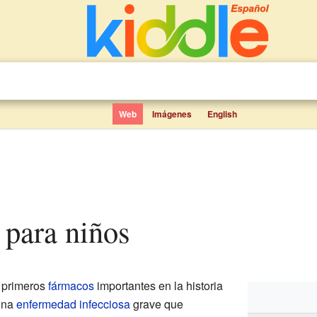
Web
Imágenes
English
 para niños
 primeros
fármacos
importantes en la historia
 una
enfermedad infecciosa
grave que