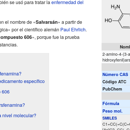
én se usó para tratar la
enfermedad del
n el nombre de «
Salvarsán
» a partir de
ica» por el científico alemán
Paul Ehrlich
.
compuesto 606
», porque fue la prueba
stancias.
Nomb
2-amino-4-(3-
hidroxyfenil)ar
sfenamina?
Número CAS
dicamento específico
Código ATC
PubChem
o 606
Fórmula
arsfenamina?
Peso mol.
 nivel molecular?
SMILES
C1=CC(=C(C=C
[As]C2=CC(=C