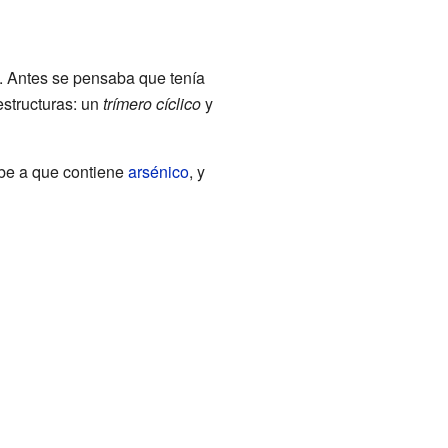
a. Antes se pensaba que tenía
structuras: un
trímero cíclico
y
ebe a que contiene
arsénico
, y