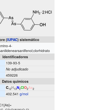
re (
IUPAC
) sistemático
amino-4-
sanilidenearsanilfenol;clorhidrato
Identificadores
139-93-5
No adjudicado
459226
Datos químicos
C
H
N
Cl
O
As
12
13
2
2
2
402.541
g/mol
1[As]=
(C=C2)O)N)N)O.Cl