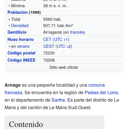
• Mínima
38 m s. n. m.
Población
(1999)
• Total
5565 hab.
•
Densidad
507,71 hab./km²
Arnageois (en
francés
)
Gentilicio
CET
(
UTC +1
)
Huso horario
• en
verano
CEST
(
UTC +2
)
72230
Código postal
72008
Código INSEE
Sitio web oficial
Arnage
es una pequeña localidad y una
comuna
francesa
. Se encuentra en la región de
Países del Loira
,
en el departamento de
Sarthe
. Es parte del distrito de Le
Mans y del cantón de Le Mans-Sud-Ouest.
Contenido