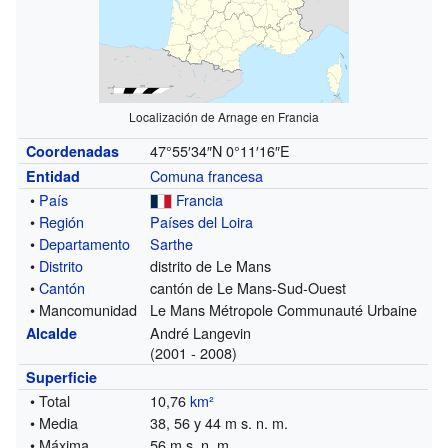
Localización de Arnage en Francia
47°55′34″N
0°11′16″E
Coordenadas
Comuna francesa
Entidad
•
País
Francia
•
Región
Países del Loira
•
Departamento
Sarthe
•
Distrito
distrito de Le Mans
•
Cantón
cantón de Le Mans-Sud-Ouest
• Mancomunidad
Le Mans Métropole Communauté Urbaine
André Langevin
Alcalde
(2001 - 2008)
Superficie
• Total
10,76
km²
• Media
38, 56 y 44 m s. n. m.
• Máxima
56 m s. n. m.