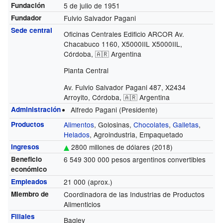
Fundación
5 de julio de 1951
Fundador
Fulvio Salvador Pagani
Sede central
Oficinas Centrales Edificio ARCOR Av.
Chacabuco 1160, X5000IIL X5000IIL,
Córdoba, 🇦🇷 Argentina
Planta Central
Av. Fulvio Salvador Pagani 487, X2434
Arroyito, Córdoba, 🇦🇷 Argentina
Administración
Alfredo Pagani (Presidente)
Productos
Alimentos
, Golosinas,
Chocolates
,
Galletas
,
Helados
, Agroindustria, Empaquetado
Ingresos
2800 millones de dólares (2018)
Beneficio
6 549 300 000 pesos argentinos convertibles
económico
Empleados
21 000 (aprox.)
Miembro de
Coordinadora de las Industrias de Productos
Alimenticios
Filiales
Bagley