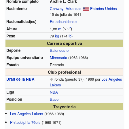
Nombre completo
Archie L. Clark
Nacimiento
Conway
,
Arkansas
Estados Unidos
15 de julio de 1941
Nacionalidad(es)
Estadounidense
Altura
1,88
m
(6
′
2
″
)
Peso
79
kg
(174
lb
)
Carrera deportiva
Deporte
Baloncesto
Equipo universitario
Minnesota
(1963-1966)
Estado
Retirado
Club profesional
Draft de la NBA
4º ronda (puesto 37), 1966 por
Los Angeles
Lakers
Liga
NBA
Posición
Base
Trayectoria
Los Angeles Lakers
(1966-1968)
Philadelphia 76ers
(1968-1971)