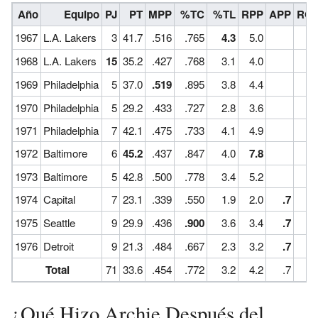
Año
Equipo
PJ
PT
MPP
%TC
%TL
RPP
APP
RO
1967
L.A. Lakers
3
41.7
.516
.765
4.3
5.0
1968
L.A. Lakers
15
35.2
.427
.768
3.1
4.0
1969
Philadelphia
5
37.0
.519
.895
3.8
4.4
1970
Philadelphia
5
29.2
.433
.727
2.8
3.6
1971
Philadelphia
7
42.1
.475
.733
4.1
4.9
1972
Baltimore
6
45.2
.437
.847
4.0
7.8
1973
Baltimore
5
42.8
.500
.778
3.4
5.2
1974
Capital
7
23.1
.339
.550
1.9
2.0
.7
.
1975
Seattle
9
29.9
.436
.900
3.6
3.4
.7
.
1976
Detroit
9
21.3
.484
.667
2.3
3.2
.7
.
Total
71
33.6
.454
.772
3.2
4.2
.7
.
¿Qué Hizo Archie Después del