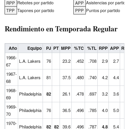
Rebotes por partido
Asistencias por partido
RPP
APP
TPP
Tapones por partido
PPP
Puntos por partido
Rendimiento en Temporada Regular
Año
Equipo
PJ
PT
MPP
%TC
%TL
RPP
APP
RO
1966-
L.A. Lakers
76
23.2
.452
.708
2.9
2.7
67
1967-
L.A. Lakers
81
37.5
.480
.740
4.2
4.4
68
1968-
Philadelphia
82
26.1
.478
.697
3.2
3.6
69
1969-
Philadelphia
76
36.5
.496
.785
4.0
5.0
70
1970-
Philadelphia
82
82
39.6
.496
.787
4.8
5.4