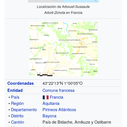
Localización de Arbouet-Sussaute
Arboti-Zohota
en Francia
43°22′13″N
1°00′05″O
Coordenadas
Comuna francesa
Entidad
•
País
Francia
•
Región
Aquitania
•
Departamento
Pirineos Atlánticos
•
Distrito
Bayona
•
Cantón
País de Bidache, Amikuze y Ostibarre