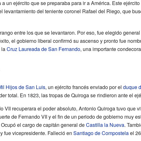
a un ejército que se preparaba para ir a América. Este ejércit
l levantamiento del teniente coronel Rafael del Riego, que bus
 rango entre los que se levantaron. Por eso, fue elegido general 
xito, el gobierno liberal confirmó su ascenso y pronto fue nom
 la
Cruz Laureada de San Fernando
, una importante condecora
o
il Hijos de San Luis
, un ejército francés enviado por el
duque 
er total. En 1823, las tropas de Quiroga se rindieron ante el ej
 VII recuperara el poder absoluto, Antonio Quiroga tuvo que vi
uerte de Fernando VII y el fin de un periodo de gobierno muy est
 Ocupó el cargo de capitán general de
Castilla la Nueva
. Tambi
y fue vicepresidente. Falleció en
Santiago de Compostela
el 26