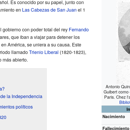
pañol. Es conocido por su papel, junto con
tamiento en
Las Cabezas de San Juan
el 1
l gobierno con poder total del rey
Fernando
ares, que iban a viajar para detener los
en América, se uniera a su causa. Este
eriodo llamado
Trienio Liberal
(1820-1823),
 más abierto.
Antonio Quir
ga?
Guibert como 
 de la Independencia
Paris. Chez l
Bibli
ientos políticos
I
Nacimiento
820
Fallecimiento