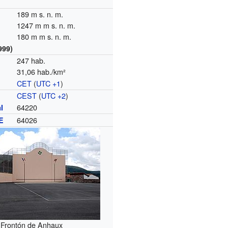
189 m s. n. m.
1247 m m s. n. m.
180 m m s. n. m.
999)
247 hab.
31,06 hab./km²
CET
(
UTC +1
)
o
CEST
(
UTC +2
)
64220
l
64026
E
Frontón de Anhaux