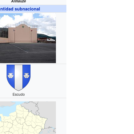
Anhauze
ntidad subnacional
Escudo