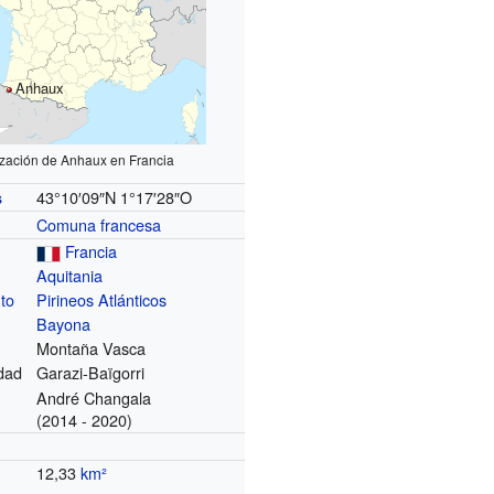
Anhaux
ización de Anhaux en Francia
43°10′09″N
1°17′28″O
s
Comuna francesa
Francia
Aquitania
to
Pirineos Atlánticos
Bayona
Montaña Vasca
dad
Garazi-Baïgorri
André Changala
(2014 - 2020)
12,33
km²