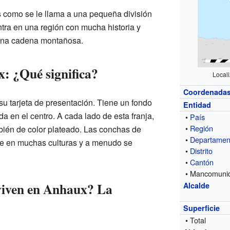
como se le llama a una pequeña división
entra en una región con mucha historia y
una cadena montañosa.
: ¿Qué significa?
Local
Coordenada
 tarjeta de presentación. Tiene un fondo
Entidad
ada en el centro. A cada lado de esta franja,
•
País
•
Región
bién de color plateado. Las conchas de
•
Departamen
te en muchas culturas y a menudo se
•
Distrito
•
Cantón
• Mancomuni
viven en Anhaux? La
Alcalde
Superficie
• Total