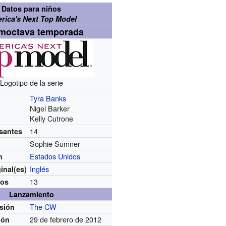
Datos para niños
rica's Next Top Model
moctava temporada
Logotipo de la serie
Tyra Banks
Nigel Barker
Kelly Cutrone
14
santes
Sophie Sumner
Estados Unidos
n
Inglés
ginal(es)
13
ios
Lanzamiento
The CW
usión
29 de febrero de 2012
ión