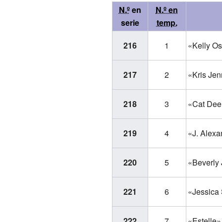
N.º
en
N.º en
serie
temp.
216
1
«Kelly O
217
2
«Kris Jen
218
3
«Cat Dee
219
4
«J. Alexa
220
5
«Beverly
221
6
«Jessica 
222
7
«Estelle»