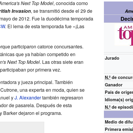
America's Next Top Model
, conocida como
itish Invasion
, se transmitió desde el 29 de
Ame
Deci
e mayo de 2012. Fue la duodécima temporada
CW
. El lema de esta temporada fue «¡Las
rque participaron catorce concursantes.
itánicas que ya habían competido en
Jurado
in's Next Top Model
. Las otras siete eran
articipaban por primera vez.
N.º
de concur
tadora y jueza principal. También
Ganador
y Cutrone, una experta en moda, quien se
País de orige
anuel y
J. Alexander
también regresaron
Idioma(s)
ori
nador de pasarela. Después de esta
N.º
de episod
y Barker dejaron el programa.
Medio de dif
Primera emis