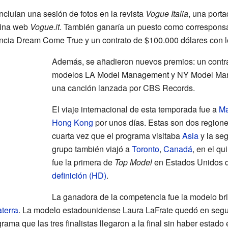
cluían una sesión de fotos en la revista
Vogue Italia
, una port
ágina web
Vogue.it
. También ganaría un puesto como corresponsa
gancia Dream Come True y un contrato de $100.000 dólares con l
Además, se añadieron nuevos premios: un contra
modelos LA Model Management y NY Model Mana
una canción lanzada por CBS Records.
El viaje internacional de esta temporada fue a
M
Hong Kong
por unos días. Estas son dos regione
cuarta vez que el programa visitaba
Asia
y la se
grupo también viajó a
Toronto
,
Canadá
, en el q
fue la primera de
Top Model
en Estados Unidos q
definición (HD)
.
La ganadora de la competencia fue la modelo br
aterra
. La modelo estadounidense Laura LaFrate quedó en segund
grama que las tres finalistas llegaron a la final sin haber estado