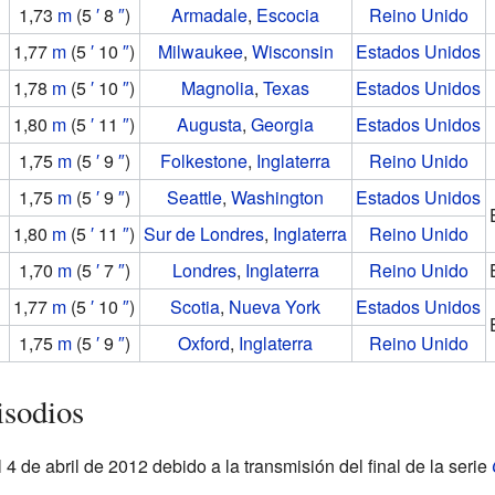
1,73
m
(5
′
8
″
)
Armadale
,
Escocia
Reino Unido
1,77
m
(5
′
10
″
)
Milwaukee
,
Wisconsin
Estados Unidos
1,78
m
(5
′
10
″
)
Magnolia
,
Texas
Estados Unidos
1,80
m
(5
′
11
″
)
Augusta
,
Georgia
Estados Unidos
1,75
m
(5
′
9
″
)
Folkestone
,
Inglaterra
Reino Unido
1,75
m
(5
′
9
″
)
Seattle
,
Washington
Estados Unidos
1,80
m
(5
′
11
″
)
Sur de Londres
,
Inglaterra
Reino Unido
1,70
m
(5
′
7
″
)
Londres
,
Inglaterra
Reino Unido
1,77
m
(5
′
10
″
)
Scotia
,
Nueva York
Estados Unidos
1,75
m
(5
′
9
″
)
Oxford
,
Inglaterra
Reino Unido
isodios
4 de abril de 2012 debido a la transmisión del final de la serie