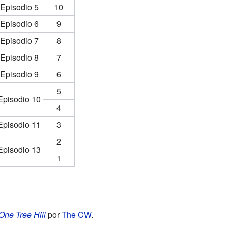
Episodio 5
10
Episodio 6
9
Episodio 7
8
Episodio 8
7
Episodio 9
6
5
Episodio 10
4
Episodio 11
3
2
Episodio 13
1
One Tree Hill
por
The CW
.