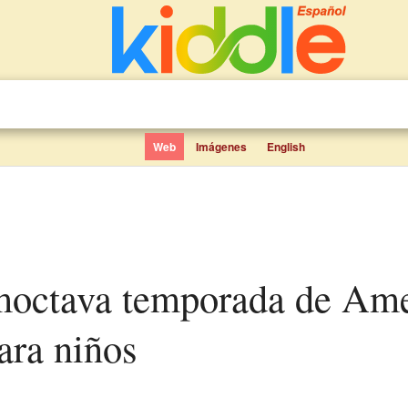
Web
Imágenes
English
ara niños