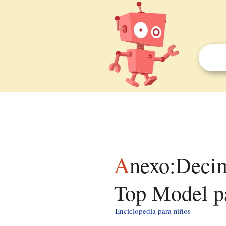
Anexo:Decimoctava temporada de America's Next
Top Model p
Enciclopedia para niños