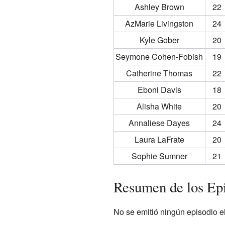
Ashley Brown
22
AzMarie Livingston
24
Kyle Gober
20
Seymone Cohen-Fobish
19
Catherine Thomas
22
Eboni Davis
18
Alisha White
20
Annaliese Dayes
24
Laura LaFrate
20
Sophie Sumner
21
Resumen de los Ep
No se emitió ningún episodio el 