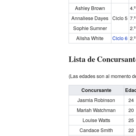
Ashley Brown
4.
Annaliese Dayes
Ciclo 5
7.
Sophie Sumner
2.
Alisha White
Ciclo 6
2.
Lista de Concursant
(Las edades son al momento de 
Concursante
Eda
Jasmia Robinson
24
Mariah Watchman
20
Louise Watts
25
Candace Smith
22