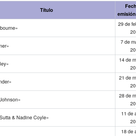
Fech
Título
emisión 
29 de fe
sbourne»
20
7 de m
ner»
20
14 de m
ley»
20
21 de m
nder»
20
28 de m
 Johnson»
20
11 de a
Sutta & Nadine Coyle»
20
18 de a