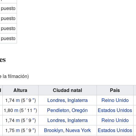
º puesto
º puesto
º puesto
º puesto
es
la filmación)
d
Altura
Ciudad natal
País
1,74
m
(5
′
9
″
)
Londres
,
Inglaterra
Reino Unido
1,80
m
(5
′
11
″
)
Pendleton
,
Oregón
Estados Unidos
1,74
m
(5
′
9
″
)
Londres
,
Inglaterra
Reino Unido
1,75
m
(5
′
9
″
)
Brooklyn
,
Nueva York
Estados Unidos