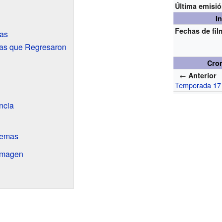
Última emisi
I
Fechas de fi
ias
cas que Regresaron
Cro
←
Anterior
Temporada 17
ncia
Temas
Imagen