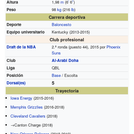
Altura
1,98
m
(6
′
6
″
)
Peso
98
kg
(216
lb
)
Carrera deportiva
Deporte
Baloncesto
Equipo universitario
Kentucky (2013-2015)
Club profesional
Draft de la NBA
2.ª ronda (puesto 44), 2015 por
Phoenix
Suns
Club
Al-Arabi Doha
Liga
QBL
Posición
Base
/ Escolta
5
Dorsal(es)
Trayectoria
Iowa Energy
(2015-2016)
Memphis Grizzlies
(2016-2018)
Cleveland Cavaliers
(2018)
→Canton Charge (2018)
New Orleans Pelicans
(2018-2019)