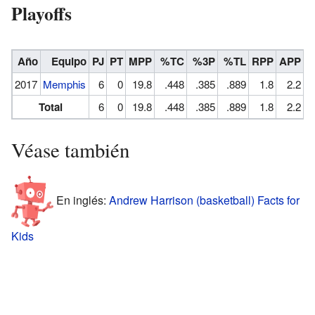
Playoffs
Año
Equipo
PJ
PT
MPP
%TC
%3P
%TL
RPP
APP
R
2017
Memphis
6
0
19.8
.448
.385
.889
1.8
2.2
Total
6
0
19.8
.448
.385
.889
1.8
2.2
Véase también
En inglés:
Andrew Harrison (basketball) Facts for
Kids