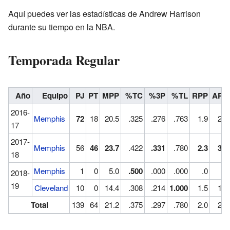
Aquí puedes ver las estadísticas de Andrew Harrison
durante su tiempo en la NBA.
Temporada Regular
Año
Equipo
PJ
PT
MPP
%TC
%3P
%TL
RPP
APP
2016-
Memphis
72
18
20.5
.325
.276
.763
1.9
2.8
17
2017-
Memphis
56
46
23.7
.422
.331
.780
2.3
3.2
18
Memphis
1
0
5.0
.500
.000
.000
.0
.0
2018-
19
Cleveland
10
0
14.4
.308
.214
1.000
1.5
1.7
Total
139
64
21.2
.375
.297
.780
2.0
2.8