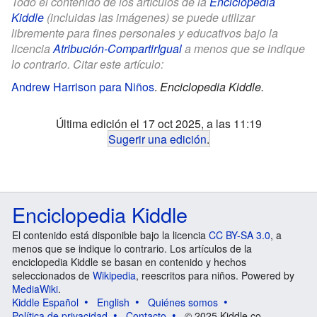
Todo el contenido de los artículos de la
Enciclopedia
Kiddle
(incluidas las imágenes) se puede utilizar
libremente para fines personales y educativos bajo la
licencia
Atribución-CompartirIgual
a menos que se indique
lo contrario. Citar este artículo:
Andrew Harrison para Niños
.
Enciclopedia Kiddle.
Última edición el 17 oct 2025, a las 11:19
Sugerir una edición
.
Enciclopedia Kiddle
El contenido está disponible bajo la licencia
CC BY-SA 3.0
, a
menos que se indique lo contrario. Los artículos de la
enciclopedia Kiddle se basan en contenido y hechos
seleccionados de
Wikipedia
, reescritos para niños. Powered by
MediaWiki
.
Kiddle Español
English
Quiénes somos
Política de privacidad
Contacto
© 2025 Kiddle.co