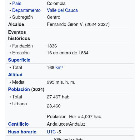
•
País
Colombia
•
Departamento
Valle del Cauca
• Subregión
Centro
Fernando Giron V. (2024-2027)
Alcalde
Eventos
históricos
• Fundación
1836
• Erección
16 de enero de 1884
Superficie
• Total
168
km²
Altitud
• Media
995 m s. n. m.
Población
(2024)
• Total
27 467 hab.
• Urbana
23,460
Poblacion_Rur = 4,007 hab.
Andaluces/Andaluz
Gentilicio
UTC
-5
Huso horario
Sitio web oficial