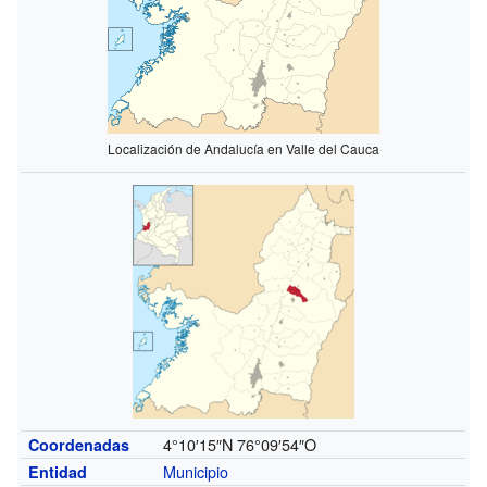
Localización de Andalucía en Valle del Cauca
4°10′15″N
76°09′54″O
Coordenadas
Municipio
Entidad