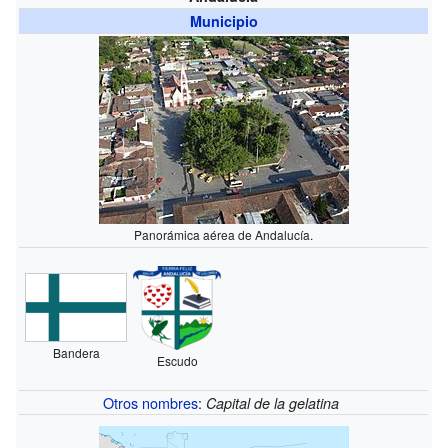
Municipio
Panorámica aérea de Andalucía.
Bandera
Escudo
Otros nombres
:
Capital de la gelatina