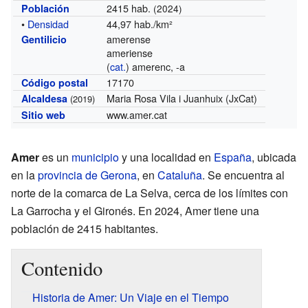
2415 hab.
Población
(2024)
•
Densidad
44,97 hab./km²
amerense
Gentilicio
ameriense
(
cat.
) amerenc, -a
17170
Código postal
Maria Rosa Vila i Juanhuix (JxCat)
Alcaldesa
(2019)
www.amer.cat
Sitio web
Amer
es un
municipio
y una localidad en
España
, ubicada
en la
provincia de Gerona
, en
Cataluña
. Se encuentra al
norte de la comarca de La Selva, cerca de los límites con
La Garrocha y el Gironés. En 2024, Amer tiene una
población de 2415 habitantes.
Contenido
Historia de Amer: Un Viaje en el Tiempo