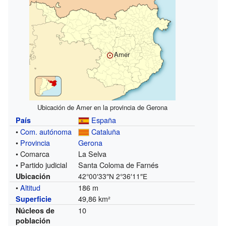
Amer
Ubicación de Amer en la provincia de Gerona
España
País
•
Com. autónoma
Cataluña
•
Provincia
Gerona
• Comarca
La Selva
• Partido judicial
Santa Coloma de Farnés
Ubicación
42°00′33″N
2°36′11″E
•
Altitud
186 m
49,86 km²
Superficie
10
Núcleos de
población