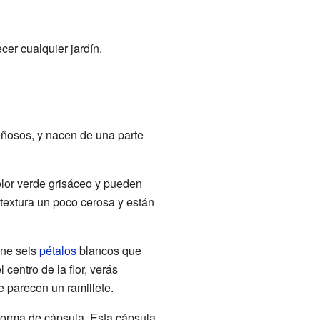
er cualquier jardín.
leñosos, y nacen de una parte
lor verde grisáceo y pueden
textura un poco cerosa y están
ene seis
pétalos
blancos que
centro de la flor, verás
ue parecen un ramillete.
forma de cápsula. Esta cápsula