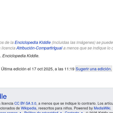
los de la
Enciclopedia Kiddle
(incluidas las imágenes) se puede u
a licencia
Atribución-CompartirIgual
a menos que se indique lo con
s
.
Enciclopedia Kiddle.
Última edición el 17 oct 2025, a las 11:19
Sugerir una edición
.
dle
a licencia
CC BY-SA 3.0
, a menos que se indique lo contrario. Los artíc
ccionados de
Wikipedia
, reescritos para niños. Powered by
MediaWiki
.
énes somos
Política de privacidad
Contacto
© 2025 Kiddle.co