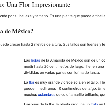
: Una Flor Impresionante
da por su belleza y tamaño. Es una planta que puede embellec
a de México?
uede crecer hasta 2 metros de altura. Sus tallos son fuertes y 
Las
hojas
de la Amapola de México son de un co
medir hasta 20 centímetros de largo. Tienen una 
divididas en varias partes con forma de lanza.
La
flor
es muy grande y crece sola en el tallo. Ti
pueden medir unos 10 centímetros de largo. En el 
muchos
estambres
de color amarillo brillante, q
Después de la flor, la planta produce un
fruto
en 