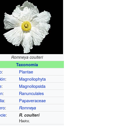
Romneya coulteri
Taxonomía
o
:
Plantae
ión
:
Magnoliophyta
e
:
Magnoliopsida
en
:
Ranunculales
lia
:
Papaveraceae
ero
:
Romneya
cie
:
R. coulteri
Harv.