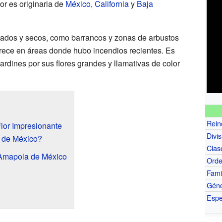
or es originaria de
México
,
California
y
Baja
eados y secos, como barrancos y zonas de arbustos
arece en áreas donde hubo incendios recientes. Es
ardines por sus flores grandes y llamativas de color
Rein
lor Impresionante
Divis
 de México?
Clas
 Amapola de México
Ord
Fami
Gén
Espe