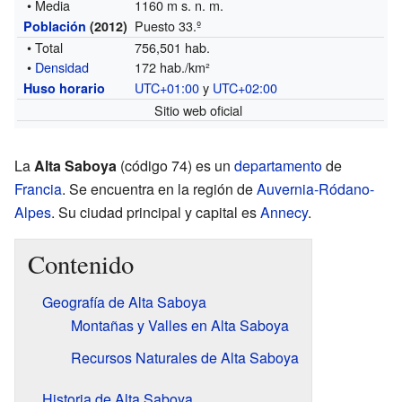
• Media
1160 m s. n. m.
Puesto 33.º
Población
(2012)
• Total
756,501 hab.
•
Densidad
172 hab./km²
UTC+01:00
y
UTC+02:00
Huso horario
Sitio web oficial
La
Alta Saboya
(código 74) es un
departamento
de
Francia
. Se encuentra en la región de
Auvernia-Ródano-
Alpes
. Su ciudad principal y capital es
Annecy
.
Contenido
Geografía de Alta Saboya
Montañas y Valles en Alta Saboya
Recursos Naturales de Alta Saboya
Historia de Alta Saboya