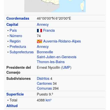
46°00′00″N
6°20′00″E
Coordenadas
Annecy
Capital
•
País
Francia
•
Número
74
•
Región
Auvernia-Ródano-Alpes
•
Prefectura
Annecy
•
Subprefecturas
Bonneville
Saint-Julien-en-Genevois
Thonon-les-Bains
Ernest Nycollin (
UMP
)
Presidente del
Consejo
Distritos
4
Subdivisiones
Cantones
34
Comunas
294
Puesto 9.º
Superficie
• Total
4388
km²
Altitud