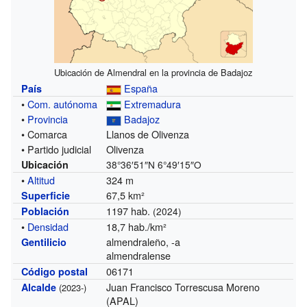
Ubicación de Almendral en la provincia de Badajoz
España
País
•
Com. autónoma
Extremadura
•
Provincia
Badajoz
• Comarca
Llanos de Olivenza
• Partido judicial
Olivenza
Ubicación
38°36′51″N
6°49′15″O
•
Altitud
324 m
67,5 km²
Superficie
1197 hab.
Población
(2024)
•
Densidad
18,7 hab./km²
almendraleño, -a
Gentilicio
almendralense
06171
Código postal
Juan Francisco Torrescusa Moreno
Alcalde
(2023-)
(APAL)