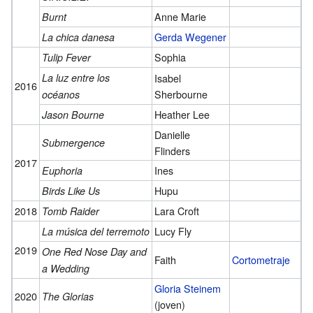
Anne Marie
Burnt
Gerda Wegener
La chica danesa
Sophia
Tulip Fever
La luz entre los
Isabel
2016
Sherbourne
océanos
Heather Lee
Jason Bourne
Danielle
Submergence
Flinders
2017
Ines
Euphoria
Hupu
Birds Like Us
2018
Lara Croft
Tomb Raider
Lucy Fly
La música del terremoto
2019
One Red Nose Day and
Faith
Cortometraje
a Wedding
Gloria Steinem
2020
The Glorias
(joven)