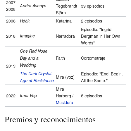
2007–
Andra Avenyn
Tegebrandt
39 episodios
2008
Björn
2008
Katarina
2 episodios
Höök
Episodio: "Ingrid
2018
Imagine
Narradora
Bergman in Her Own
Words"
One Red Nose
Faith
Cortometraje
Day and a
Wedding
2019
The Dark Crystal:
Episodio: "End. Begin.
Mira (voz)
All the Same."
Age of Resistance
Mira
2022
Irma Vep
Harberg /
8 episodios
Musidora
Premios y reconocimientos