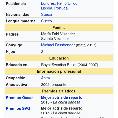
Londres
,
Reino Unido
Residencia
Lisboa
,
Portugal
Sueca
Nacionalidad
Sueco
Lengua materna
Familia
María Fahl Vikander
Padres
Svante Vikander
Michael Fassbender
(
matr.
2017)
Cónyuge
2
Hijos
Educación
Royal Swedish Ballet
(2004-2007)
Educada en
Información profesional
Actriz
Ocupación
2002–presente
Años activa
Premios artísticos
Mejor actriz de reparto
Premios Óscar
2015 •
La chica danesa
Mejor actriz de reparto
Premios SAG
2015 •
La chica danesa