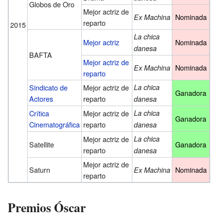
Globos de Oro
Mejor actriz de
Nominada
Ex Machina
reparto
2015
La chica
Mejor actriz
Nominada
danesa
BAFTA
Mejor actriz de
Nominada
Ex Machina
reparto
Sindicato de
Mejor actriz de
La chica
Ganadora
Actores
reparto
danesa
Crítica
Mejor actriz de
La chica
Ganadora
Cinematográfica
reparto
danesa
Mejor actriz de
La chica
Satellite
Ganadora
reparto
danesa
Mejor actriz de
Saturn
Nominada
Ex Machina
reparto
Premios Óscar