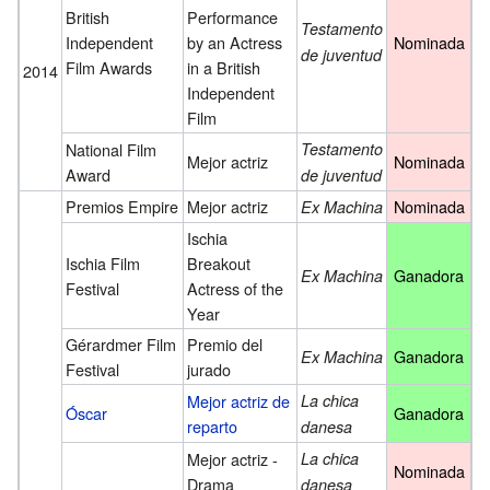
British
Performance
Testamento
Independent
by an Actress
Nominada
de juventud
Film Awards
in a British
2014
Independent
Film
National Film
Testamento
Mejor actriz
Nominada
Award
de juventud
Premios Empire
Mejor actriz
Nominada
Ex Machina
Ischia
Ischia Film
Breakout
Ganadora
Ex Machina
Festival
Actress of the
Year
Gérardmer Film
Premio del
Ganadora
Ex Machina
Festival
jurado
Mejor actriz de
La chica
Óscar
Ganadora
reparto
danesa
Mejor actriz -
La chica
Nominada
Drama
danesa