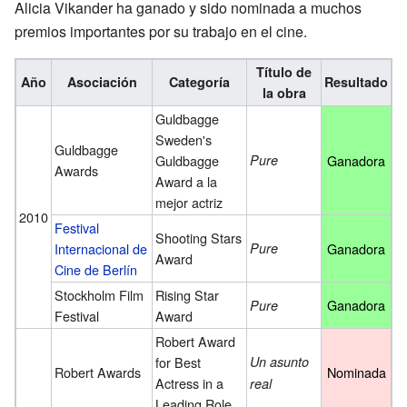
Alicia Vikander ha ganado y sido nominada a muchos
premios importantes por su trabajo en el cine.
Título de
Año
Asociación
Categoría
Resultado
la obra
Guldbagge
Sweden's
Guldbagge
Guldbagge
Pure
Ganadora
Awards
Award a la
mejor actriz
2010
Festival
Shooting Stars
Internacional de
Pure
Ganadora
Award
Cine de Berlín
Stockholm Film
Rising Star
Ganadora
Pure
Festival
Award
Robert Award
for Best
Un asunto
Robert Awards
Nominada
Actress in a
real
Leading Role