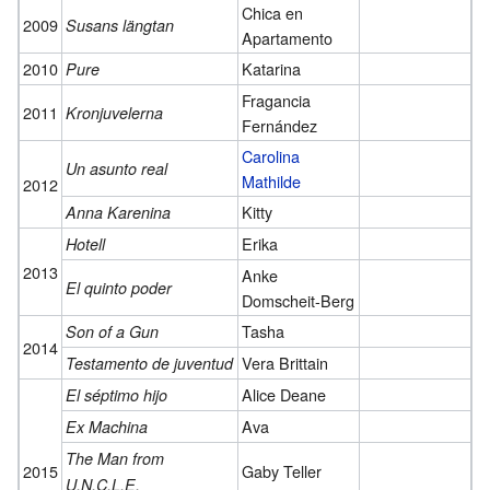
Chica en
2009
Susans längtan
Apartamento
2010
Katarina
Pure
Fragancia
2011
Kronjuvelerna
Fernández
Carolina
Un asunto real
Mathilde
2012
Kitty
Anna Karenina
Erika
Hotell
2013
Anke
El quinto poder
Domscheit-Berg
Tasha
Son of a Gun
2014
Vera Brittain
Testamento de juventud
Alice Deane
El séptimo hijo
Ava
Ex Machina
The Man from
2015
Gaby Teller
U.N.C.L.E.