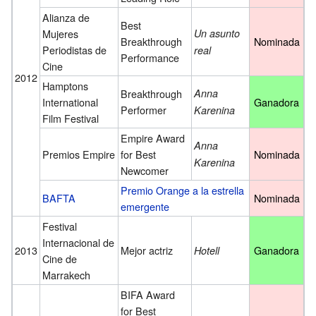
Alianza de
Best
Mujeres
Un asunto
Breakthrough
Nominada
Periodistas de
real
Performance
Cine
2012
Hamptons
Breakthrough
Anna
International
Ganadora
Performer
Karenina
Film Festival
Empire Award
Anna
Premios Empire
for Best
Nominada
Karenina
Newcomer
Premio Orange a la estrella
BAFTA
Nominada
emergente
Festival
Internacional de
2013
Mejor actriz
Ganadora
Hotell
Cine de
Marrakech
BIFA Award
for Best