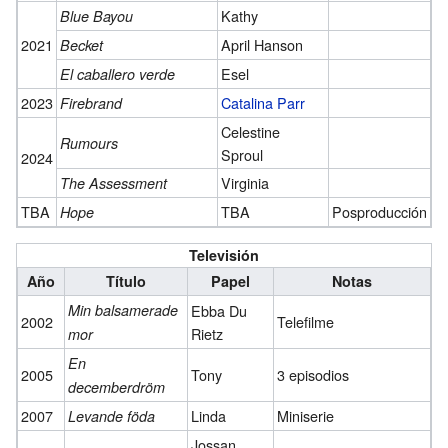
Kathy
Blue Bayou
2021
April Hanson
Becket
Esel
El caballero verde
2023
Catalina Parr
Firebrand
Celestine
Rumours
Sproul
2024
Virginia
The Assessment
TBA
TBA
Posproducción
Hope
Televisión
Año
Título
Papel
Notas
Min balsamerade
Ebba Du
2002
Telefilme
Rietz
mor
En
2005
Tony
3 episodios
decemberdröm
2007
Linda
Miniserie
Levande föda
Jossan