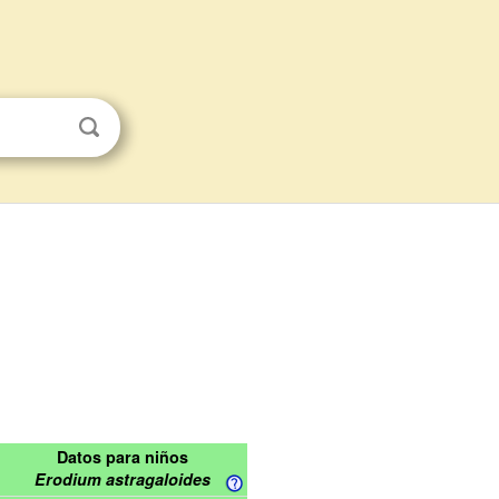
Datos para niños
Erodium astragaloides