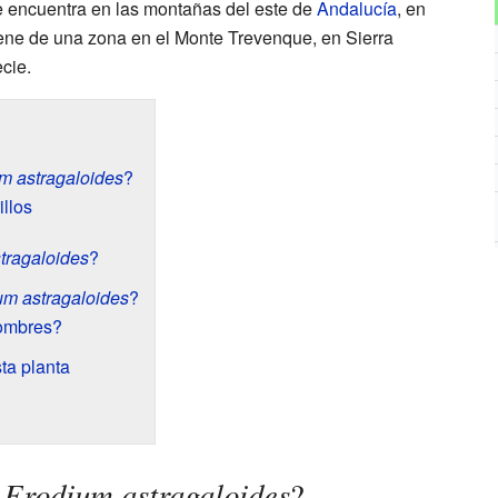
e encuentra en las montañas del este de
Andalucía
, en
ene de una zona en el Monte Trevenque, en Sierra
cie.
m astragaloides
?
illos
tragaloides
?
um astragaloides
?
nombres?
ta planta
Erodium astragaloides
a
?