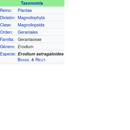
Taxonomía
Reino
:
Plantae
División
:
Magnoliophyta
Clase
:
Magnoliopsida
Orden
:
Geraniales
Familia
:
Geraniaceae
Género
:
Erodium
Especie
:
Erodium astragaloides
Boiss.
&
Reut.