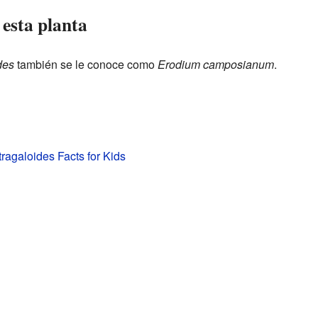
esta planta
des
también se le conoce como
Erodium camposianum
.
ragaloides Facts for Kids