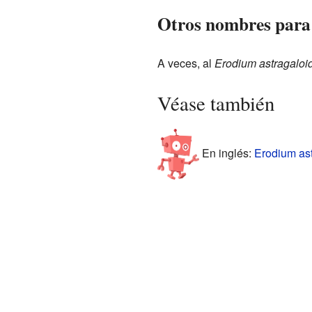
Otros nombres para 
A veces, al
Erodium astragaloi
Véase también
En inglés:
Erodium ast