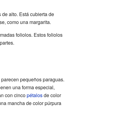
de alto. Está cubierta de
base, como una margarita.
madas foliolos. Estos foliolos
partes.
que parecen pequeños paraguas.
 tienen una forma especial,
tan con cinco
pétalos
de color
 una mancha de color púrpura