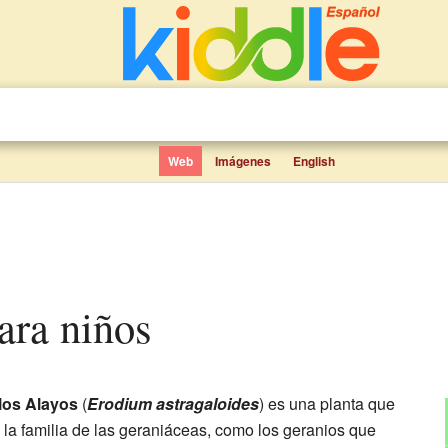
Web
Imágenes
English
 para niños
e los Alayos
(
Erodium astragaloides
) es una planta que
la familia de las geraniáceas, como los geranios que