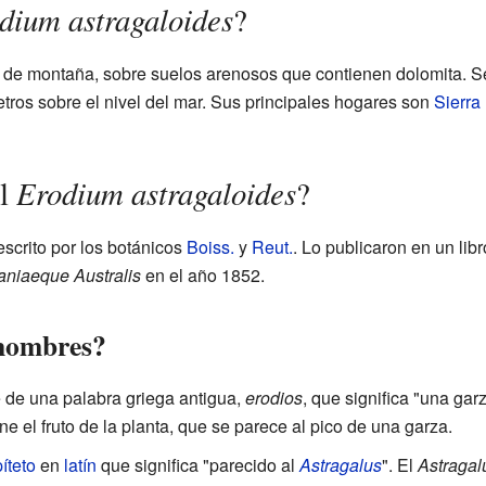
dium astragaloides
?
s de montaña, sobre suelos arenosos que contienen dolomita. Se
tros sobre el nivel del mar. Sus principales hogares son
Sierra
Erodium astragaloides
el
?
scrito por los botánicos
Boiss.
y
Reut.
. Lo publicaron en un lib
aniaeque Australis
en el año 1852.
 nombres?
de una palabra griega antigua,
erodios
, que significa "una gar
ne el fruto de la planta, que se parece al pico de una garza.
íteto
en
latín
que significa "parecido al
Astragalus
". El
Astragal