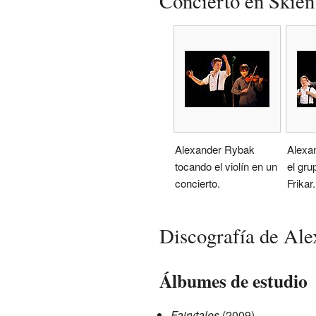
Concierto en Skien
Alexander Rybak
Alexa
tocando el violín en un
el gru
concierto.
Frikar.
Discografía de Al
Álbumes de estudio
Fairytales
(2009)