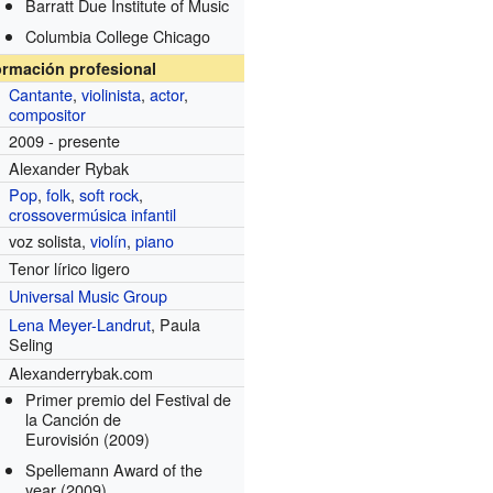
Barratt Due Institute of Music
Columbia College Chicago
ormación profesional
Cantante
,
violinista
,
actor
,
compositor
2009 - presente
Alexander Rybak
Pop
,
folk
,
soft rock
,
crossover
música infantil
voz solista,
violín
,
piano
Tenor lírico ligero
Universal Music Group
Lena Meyer-Landrut
, Paula
Seling
Alexanderrybak.com
Primer premio del Festival de
la Canción de
Eurovisión
(2009)
Spellemann Award of the
year
(2009)