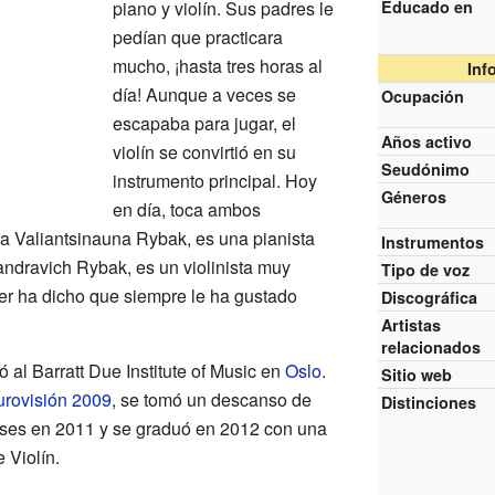
piano y violín. Sus padres le
Educado en
pedían que practicara
mucho, ¡hasta tres horas al
Inf
día! Aunque a veces se
Ocupación
escapaba para jugar, el
Años activo
violín se convirtió en su
Seudónimo
instrumento principal. Hoy
Géneros
en día, toca ambos
ia Valiantsinauna Rybak, es una pianista
Instrumentos
andravich Rybak, es un violinista muy
Tipo de voz
r ha dicho que siempre le ha gustado
Discográfica
Artistas
relacionados
ó al Barratt Due Institute of Music en
Oslo
.
Sitio web
urovisión 2009
, se tomó un descanso de
Distinciones
ases en 2011 y se graduó en 2012 con una
 Violín.