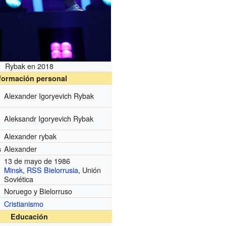
Rybak en 2018
formación personal
Alexander Igoryevich Rybak
Aleksandr Igoryevich Rybak
Alexander rybak
Alexander
s
13 de mayo de 1986
Minsk
,
RSS Bielorrusia
, Unión
Soviética
Noruego y Bielorruso
Cristianismo
Educación