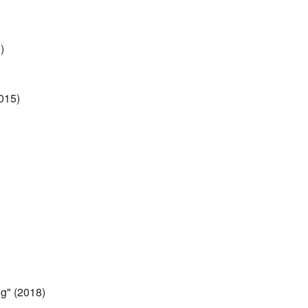
)
015)
g" (2018)