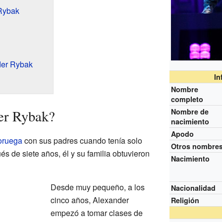
 Rybak
der Rybak
In
Nombre
completo
er Rybak?
Nombre de
nacimiento
Apodo
oruega
con sus padres cuando tenía solo
Otros nombre
ués de siete años, él y su familia obtuvieron
Nacimiento
Desde muy pequeño, a los
Nacionalidad
cinco años, Alexander
Religión
empezó a tomar clases de