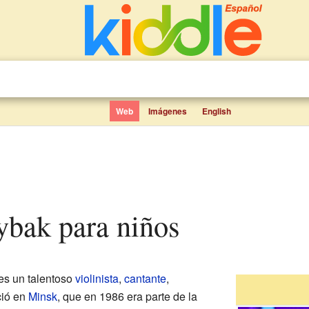
Web
Imágenes
English
ybak para niños
es un talentoso
violinista
,
cantante
,
ció en
Minsk
, que en 1986 era parte de la