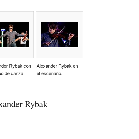
nder Rybak con
Alexander Rybak en
po de danza
el escenario.
exander Rybak