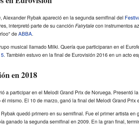
s en Eurovisión
9, Alexander Rybak apareció en la segunda semifinal del
Festiv
ores, interpretó parte de su canción
Fairytale
con instrumentos aze
rloo" de
ABBA
.
po musical llamado Milki. Quería que participaran en el Eurofe
15
. También estuvo en la final de Eurovisión 2016 en un acto es
ión en 2018
ó a participar en el Melodi Grand Prix de Noruega. Presentó l
l mismo. El 10 de marzo, ganó la final del Melodi Grand Prix 
Rybak quedó primero en su semifinal. Fue el primer artista en 
a ganado la segunda semifinal en 2009. En la gran final, termi