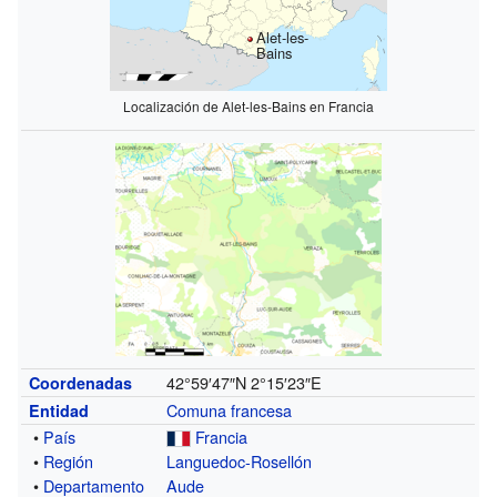
Alet-les-
Bains
Localización de Alet-les-Bains en Francia
42°59′47″N
2°15′23″E
Coordenadas
Comuna francesa
Entidad
•
País
Francia
•
Región
Languedoc-Rosellón
•
Departamento
Aude