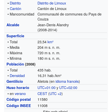
•
Distrito
Distrito de Limoux
•
Cantón
Cantón de Limoux
• Mancomunidad
Communauté de communes du Pays de
Couiza
Jean-Denis Alandry
Alcalde
(2008-2014)
Superficie
• Total
23,54
km²
• Media
204 m s. n. m.
• Máxima
720 m s. n. m.
• Mínima
180 m s. n. m.
Población
(2008)
• Total
435 hab.
•
Densidad
16,31 hab./km²
Aletois (en
idioma francés
)
Gentilicio
UTC+01:00
y
UTC+02:00
Huso horario
• en
verano
CEST
(
UTC +2
)
11580
Código postal
11008
Código INSEE
Sitio web oficial