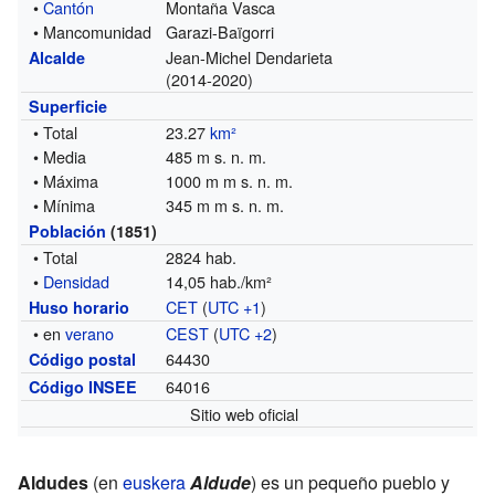
•
Cantón
Montaña Vasca
• Mancomunidad
Garazi-Baïgorri
Jean-Michel Dendarieta
Alcalde
(2014-2020)
Superficie
• Total
23.27
km²
• Media
485 m s. n. m.
• Máxima
1000 m m s. n. m.
• Mínima
345 m m s. n. m.
Población
(1851)
• Total
2824 hab.
•
Densidad
14,05 hab./km²
CET
(
UTC +1
)
Huso horario
• en
verano
CEST
(
UTC +2
)
64430
Código postal
64016
Código INSEE
Sitio web oficial
Aldudes
(en
euskera
Aldude
) es un pequeño pueblo y