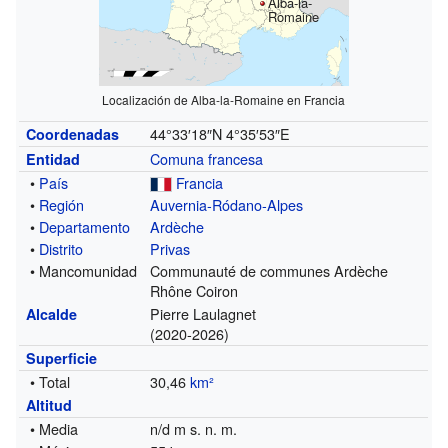
Alba-la-
Romaine
Localización de Alba-la-Romaine en Francia
44°33′18″N
4°35′53″E
Coordenadas
Comuna francesa
Entidad
•
País
Francia
•
Región
Auvernia-Ródano-Alpes
•
Departamento
Ardèche
•
Distrito
Privas
• Mancomunidad
Communauté de communes Ardèche
Rhône Coiron
Pierre Laulagnet
Alcalde
(2020-2026)
Superficie
• Total
30,46
km²
Altitud
• Media
n/d m s. n. m.