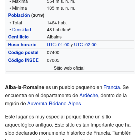
• Máxima
554 m s. n. m.
• Mínima
135 m s. n. m.
Población
(2019)
• Total
1464 hab.
•
Densidad
48 hab./km²
Albains
Gentilicio
UTC+01:00
y
UTC+02:00
Huso horario
07400
Código postal
07005
Código INSEE
Sitio web oficial
Alba-la-Romaine
es un pueblo pequeño en
Francia
. Se
encuentra en el departamento de
Ardèche
, dentro de la
región de
Auvernia-Ródano-Alpes
.
Este lugar es muy especial porque tiene un sitio
arqueológico antiguo. Este sitio es tan importante que ha
sido declarado monumento histórico de Francia. También