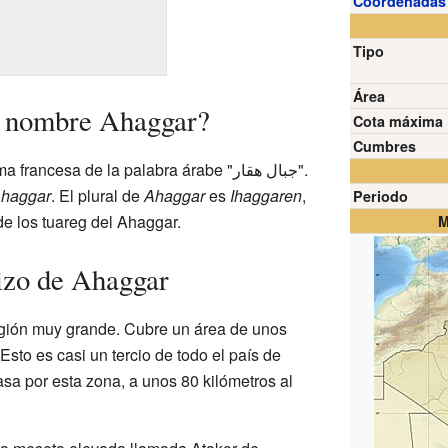
Coordenadas
Tipo
Área
l nombre Ahaggar?
Cota máxima
Cumbres
ncesa de la palabra árabe "جبال هقار".
haggar
. El plural de
Ahaggar
es
Ihaggaren
,
Periodo
de los tuareg del Ahaggar.
M
izo de Ahaggar
gión muy grande. Cubre un área de unos
sto es casi un tercio de todo el país de
sa por esta zona, a unos 80 kilómetros al