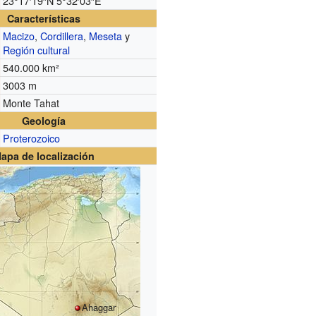
23°17′19″N
5°32′03″E
Características
Macizo
,
Cordillera
,
Meseta
y
Región cultural
540.000 km²
3003 m
Monte Tahat
Geología
Proterozoico
apa de localización
Ahaggar