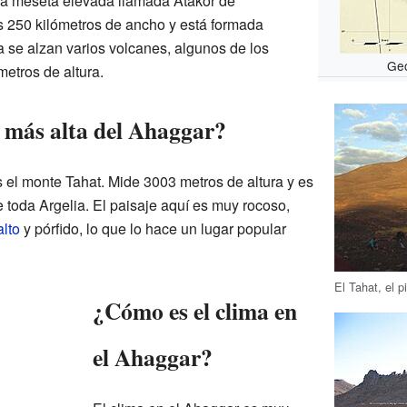
na meseta elevada llamada Atakor de
s 250 kilómetros de ancho y está formada
a se alzan varios volcanes, algunos de los
Geo
etros de altura.
 más alta del Ahaggar?
s el monte Tahat. Mide 3003 metros de altura y es
 toda Argelia. El paisaje aquí es muy rocoso,
lto
y pórfido, lo que lo hace un lugar popular
El Tahat, el 
¿Cómo es el clima en
el Ahaggar?