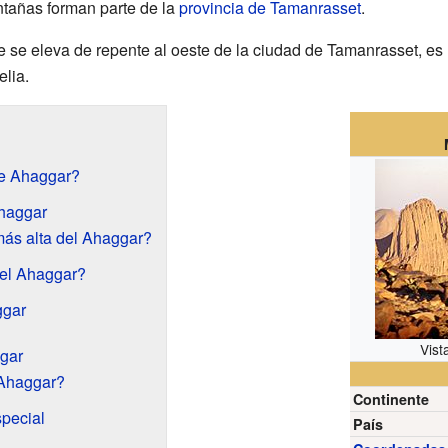
ntañas forman parte de la
provincia de Tamanrasset
.
 se eleva de repente al oeste de la ciudad de Tamanrasset, es
elia.
e Ahaggar?
Ahaggar
ás alta del Ahaggar?
 el Ahaggar?
ggar
Vist
ggar
 Ahaggar?
Continente
pecial
País