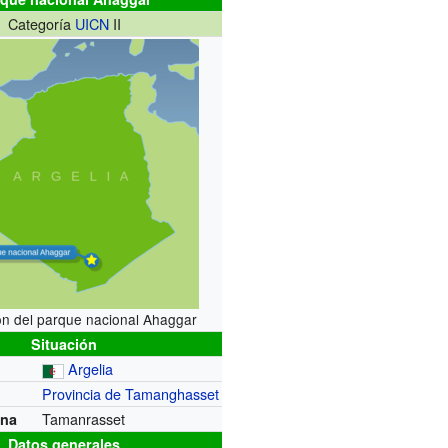
Categoría
UICN
II
ón del parque nacional Ahaggar
Situación
Argelia
Provincia de Tamanghasset
Tamanrasset
ana
Datos generales