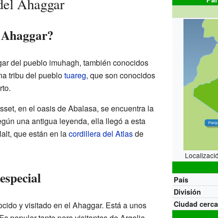
 del Ahaggar
l Ahaggar?
gar del pueblo imuhagh, también conocidos
na tribu del pueblo
tuareg
, que son conocidos
rto.
set, en el oasis de Abalasa, se encuentra la
egún una antigua leyenda, ella llegó a esta
alt, que están en la
cordillera del Atlas
de
Localizaci
especial
País
División
Ciudad cerc
ido y visitado en el Ahaggar. Está a unos
s popular tanto para visitantes de Argelia