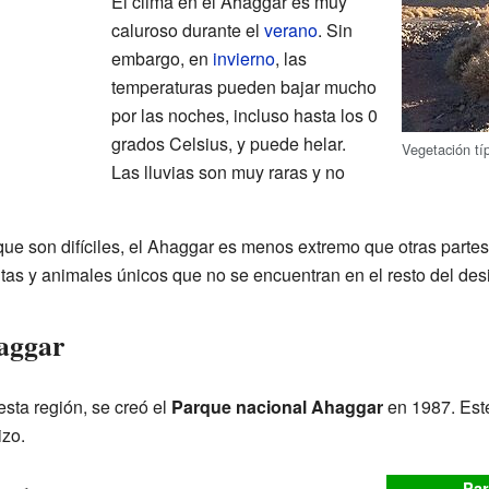
El clima en el Ahaggar es muy
caluroso durante el
verano
. Sin
embargo, en
invierno
, las
temperaturas pueden bajar mucho
por las noches, incluso hasta los 0
grados Celsius, y puede helar.
Vegetación tí
Las lluvias son muy raras y no
ue son difíciles, el Ahaggar es menos extremo que otras partes
tas y animales únicos que no se encuentran en el resto del desi
aggar
esta región, se creó el
Parque nacional Ahaggar
en 1987. Est
izo.
Par