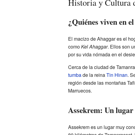
Historia y Cultura
¿Quiénes viven en e
El macizo de Ahaggar es el ho
como
Kel Ahaggar
. Ellos son u
por su vida nómada en el desie
Cerca de la ciudad de Tamanras
tumba
de la reina
Tin Hinan
. S
región desde las montañas Tafil
Marruecos.
Assekrem: Un lugar 
Assekrem es un lugar muy conoc
80 kilómetros de Tamanrasset. E