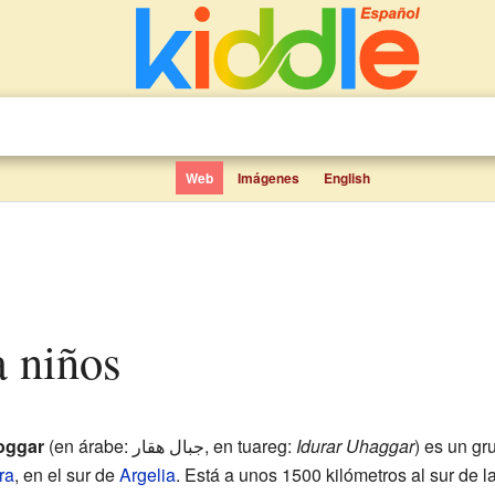
Web
Imágenes
English
a niños
oggar
(en árabe: جبال هقار, en tuareg:
Idurar Uhaggar
) es un g
ra
, en el sur de
Argelia
. Está a unos 1500 kilómetros al sur de la