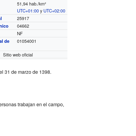
51,94 hab./km²
UTC+01:00
y
UTC+02:00
o
25917
l
04662
ónico
NF
01054001
al de
Sitio web oficial
l 31 de marzo de 1398.
personas trabajan en el campo,