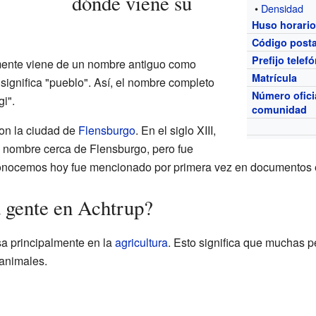
dónde viene su
•
Densidad
Huso horari
Código posta
Prefijo telef
mente viene de un nombre antiguo como
Matrícula
" significa "pueblo". Así, el nombre completo
Número ofici
i".
comunidad
con la ciudad de
Flensburgo
. En el siglo XIII,
 nombre cerca de Flensburgo, pero fue
onocemos hoy fue mencionado por primera vez en documentos e
a gente en Achtrup?
a principalmente en la
agricultura
. Esto significa que muchas 
 animales.