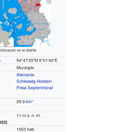
Ubicación en el distrito
54°47′25″N
9°01′40″E
s
Municipio
Alemania
Schleswig-Holstein
Frisia Septentrional
29,9
km²
11 m s. n. m.
023)
1553 hab.