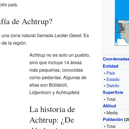
otro país.
fía de Achtrup?
n una zona natural llamada
Lecker Geest
. Es
 de la región.
Achtrup no es solo un pueblo,
Coordenada
sino que incluye 14 áreas
Entidad
más pequeñas, conocidas
•
País
como pedanías. Algunas de
•
Estado
ellas son Büllsbüll,
•
Distrito
Lütjenhorn y Achtrupfeld.
Superficie
• Total
Altitud
La historia de
• Media
Achtrup: ¿De
Población
(2
• Total