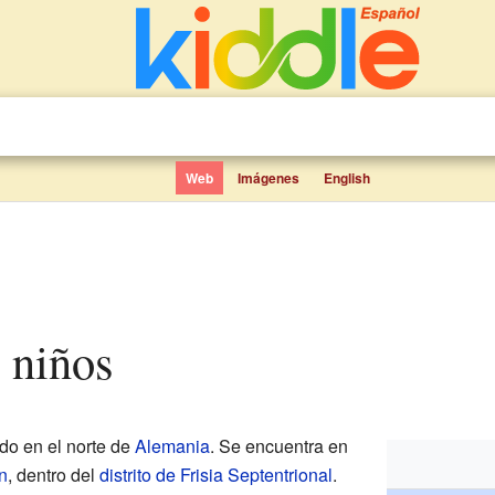
Web
Imágenes
English
a niños
do en el norte de
Alemania
. Se encuentra en
n
, dentro del
distrito de Frisia Septentrional
.