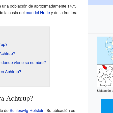
nía una población de aproximadamente 1475
de la costa del
mar del Norte
y de la frontera
rup?
Achtrup?
De dónde viene su nombre?
 en Achtrup?
Ubicación 
ra Achtrup?
ste de
Schleswig-Holstein
. Su ubicación es