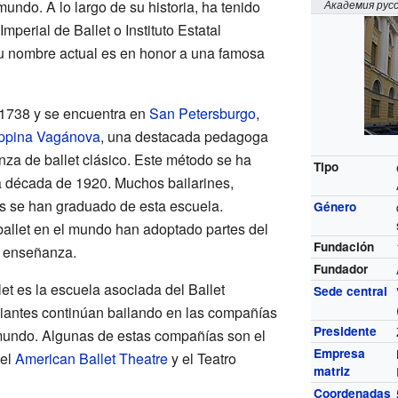
undo. A lo largo de su historia, ha tenido
Академия русс
perial de Ballet o Instituto Estatal
u nombre actual es en honor a una famosa
1738 y se encuentra en
San Petersburgo
,
ppina Vagánova
, una destacada pedagoga
za de ballet clásico. Este método se ha
Tipo
la década de 1920. Muchos bailarines,
s se han graduado de esta escuela.
Género
llet en el mundo han adoptado partes del
Fundación
 enseñanza.
Fundador
t es la escuela asociada del Ballet
Sede central
diantes continúan bailando en las compañías
Presidente
 mundo. Algunas de estas compañías son el
Empresa
 el
American Ballet Theatre
y el Teatro
matriz
Coordenadas