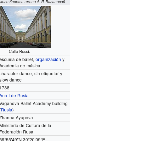
кого балета имени А. Я. Вагановой
Calle Rossi.
escuela de ballet,
organización
y
Academia de música
character dance, sin etiquetar y
slow dance
1738
Ana I de Rusia
Vaganova Ballet Academy building
(
Rusia
)
Zhanna Ayupova
Ministerio de Cultura de la
Federación Rusa
59°55′49″N
30°20′09″E