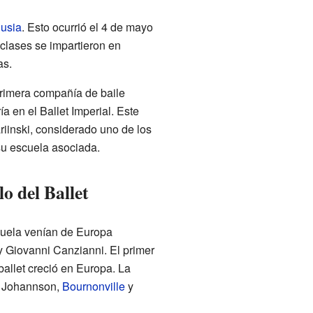
usia
. Esto ocurrió el 4 de mayo
 clases se impartieron en
as.
 primera compañía de baile
a en el Ballet Imperial. Este
ariinski, considerado uno de los
u escuela asociada.
o del Ballet
scuela venían de Europa
 y Giovanni Canzianni. El primer
ballet creció en Europa. La
on Johannson,
Bournonville
y