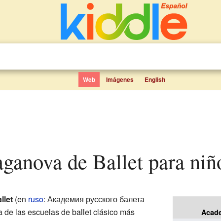
Web
Imágenes
English
aganova de Ballet para niñ
llet
(en
ruso
: Академия русского балета
de las escuelas de ballet clásico más
Acade