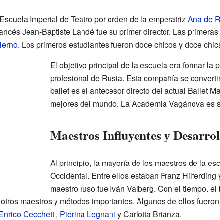
Escuela Imperial de Teatro por orden de la emperatriz
Ana de R
ancés Jean-Baptiste Landé fue su primer director. Las primeras
ierno
. Los primeros estudiantes fueron doce chicos y doce chic
El objetivo principal de la escuela era formar la
profesional de Rusia. Esta compañía se convertirí
ballet es el antecesor directo del actual Ballet M
mejores del mundo. La Academia Vagánova es s
Maestros Influyentes y Desarroll
Al principio, la mayoría de los maestros de la e
Occidental. Entre ellos estaban Franz Hilferding
maestro ruso fue Iván Valberg. Con el tiempo, el 
de otros maestros y métodos importantes. Algunos de ellos fuer
Enrico Cecchetti
,
Pierina Legnani
y Carlotta Brianza.