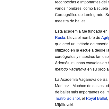
reconocidas e importantes del m
varios nombres, como Escuela Im
Coreográfico de Leningrado. S
maestra de ballet.
Esta academia fue fundada en 
Rusia
. Lleva el nombre de
Agri
que creó un método de enseñan
utilizado en la escuela desde 
coreógrafos y maestros famoso
Además, muchas escuelas de ba
método Vagánova
en su propia
La Academia Vagánova de Balle
Mariinski. Muchos de sus estu
de ballet más importantes del
Teatro Bolshói
, el
Royal Ballet
,
Mijáilovski.