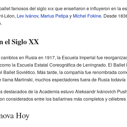
ballet famosos del siglo
xix
que enseñaron e influyeron en la es
ant-Léon,
Lev Ivánov
,
Marius Petipa
y
Michel Fokine
. Desde 1836
.
 el Siglo XX
cambios en Rusia en 1917, la Escuela Imperial fue reorganizad
 como la Escuela Estatal Coreográfica de Leningrado. El Ballet 
el Ballet Soviético. Más tarde, la compañía fue renombrada como
 llama Mariinski, muchos espectadores fuera de Rusia todavía 
 destacados de la Academia estuvo Aleksandr Ivánovich Push
son considerados entre los bailarines más completos y célebres 
nova Hoy