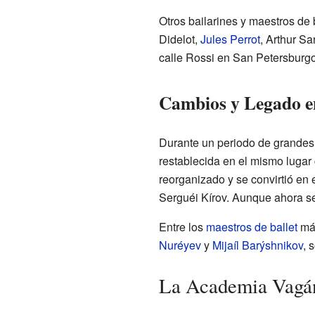
Otros bailarines y maestros de 
Didelot,
Jules Perrot
, Arthur S
calle Rossi en San Petersburgo
Cambios y Legado en
Durante un periodo de grandes 
restablecida en el mismo lugar
reorganizado y se convirtió en 
Serguéi Kírov. Aunque ahora se
Entre los
maestros de ballet
más
Nuréyev
y
Mijaíl Barýshnikov
, 
La Academia Vagá