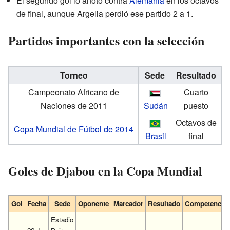
El segundo gol lo anotó contra
Alemania
en los octavos
de final, aunque Argelia perdió ese partido 2 a 1.
Partidos importantes con la selección
Torneo
Sede
Resultado
Campeonato Africano de
Cuarto
Naciones de 2011
Sudán
puesto
Octavos de
Copa Mundial de Fútbol de 2014
Brasil
final
Goles de Djabou en la Copa Mundial
Gol
Fecha
Sede
Oponente
Marcador
Resultado
Competencia
Estadio