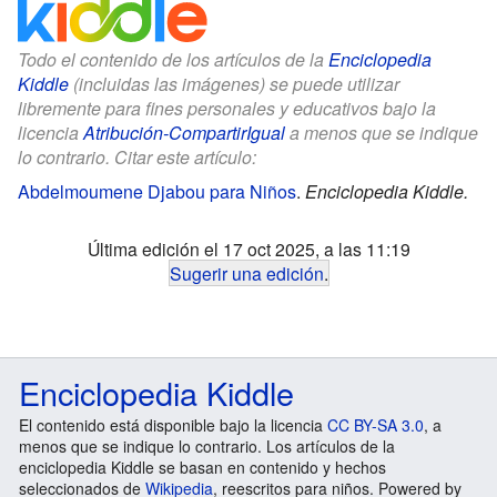
Todo el contenido de los artículos de la
Enciclopedia
Kiddle
(incluidas las imágenes) se puede utilizar
libremente para fines personales y educativos bajo la
licencia
Atribución-CompartirIgual
a menos que se indique
lo contrario. Citar este artículo:
Abdelmoumene Djabou para Niños
.
Enciclopedia Kiddle.
Última edición el 17 oct 2025, a las 11:19
Sugerir una edición
.
Enciclopedia Kiddle
El contenido está disponible bajo la licencia
CC BY-SA 3.0
, a
menos que se indique lo contrario. Los artículos de la
enciclopedia Kiddle se basan en contenido y hechos
seleccionados de
Wikipedia
, reescritos para niños. Powered by