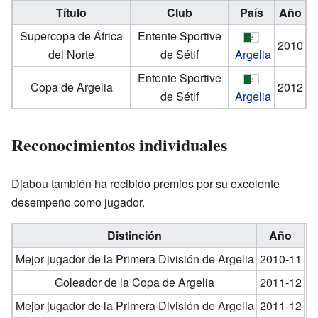
Título
Club
País
Año
Supercopa de África
Entente Sportive
2010
del Norte
de Sétif
Argelia
Entente Sportive
Copa de Argelia
2012
de Sétif
Argelia
Reconocimientos individuales
Djabou también ha recibido premios por su excelente
desempeño como jugador.
Distinción
Año
Mejor jugador de la Primera División de Argelia
2010-11
Goleador de la Copa de Argelia
2011-12
Mejor jugador de la Primera División de Argelia
2011-12