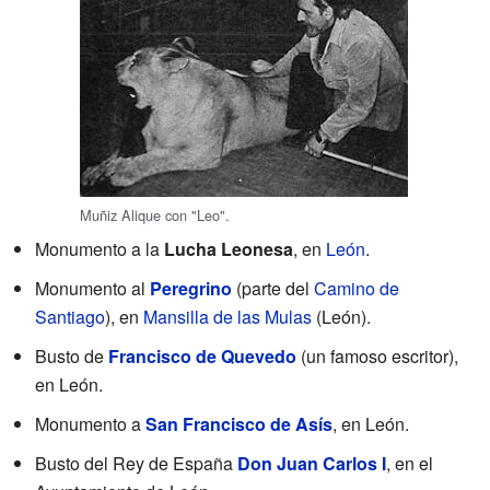
Muñiz Alique con "Leo".
Monumento a la
Lucha Leonesa
, en
León
.
Monumento al
Peregrino
(parte del
Camino de
Santiago
), en
Mansilla de las Mulas
(León).
Busto de
Francisco de Quevedo
(un famoso escritor),
en León.
Monumento a
San Francisco de Asís
, en León.
Busto del Rey de España
Don Juan Carlos I
, en el