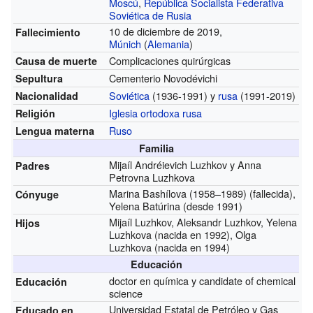
Moscú
,
República Socialista Federativa
Soviética de Rusia
10 de diciembre de 2019,
Fallecimiento
Múnich
(
Alemania
)
Complicaciones quirúrgicas
Causa de muerte
Cementerio Novodévichi
Sepultura
Soviética
(1936-1991)
y
rusa
(1991-2019)
Nacionalidad
Iglesia ortodoxa rusa
Religión
Ruso
Lengua materna
Familia
Mijaíl Andréievich Luzhkov y Anna
Padres
Petrovna Luzhkova
Marina Bashílova (1958–1989) (fallecida),
Cónyuge
Yelena Batúrina (desde 1991)
Mijaíl Luzhkov, Aleksandr Luzhkov, Yelena
Hijos
Luzhkova (nacida en 1992), Olga
Luzhkova (nacida en 1994)
Educación
doctor en química y candidate of chemical
Educación
science
Universidad Estatal de Petróleo y Gas
Educado en