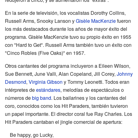
En la serie de televisión, los vocalistas Dorothy Collins,
Russell Arms, Snooky Lanson y
Gisèle MacKenzie
fueron
los más destacados durante los años de mayor éxito del
programa. Gisèle MacKenzie tuvo su propio éxito en 1955
con "Hard to Get". Russell Arms también tuvo un éxito con
"Cinco Robles (Five Oaks)" en 1957.
Otros cantantes del programa incluyeron a Eileen Wilson,
Sue Bennett, June Valli, Alan Copeland, Jill Corey,
Johnny
Desmond
,
Virginia Gibson
y Tommy Leonetti. Todos eran
intérpretes de
estándares
, melodías de espectáculos o
números de
big band
. Los bailarines y los cantantes del
coro, conocidos como los Hit Paraders, también tuvieron
un papel importante. El director coral fue Ray Charles. Los
Hit Paraders cantaban el jingle comercial de apertura:
Be happy, go Lucky,