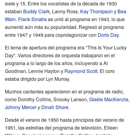
siete y 15. Entre los vocalistas de la década de 1930
estaban
Buddy Clark
, Lanny Ross,
Kay Thompson
y
Bea
Wain
.
Frank Sinatra
se unió al programa en 1943, lo que
aumentó aún más su popularidad. Regresó al programa
entre 1947 y 1949 para coprotagonizar con
Doris Day
.
El tema de apertura del programa era "This Is Your Lucky
Day". Varios directores de orquesta trabajaron en el
programa a lo largo de los años, incluyendo a Al
Goodman, Lennie Hayton y
Raymond Scott
. El coro
estaba dirigido por Lyn Murray.
Muchos cantantes aparecieron en el programa de radio,
como Dorothy Collins, Snooky Lanson,
Gisèle MacKenzie
,
Johnny Mercer
y
Dinah Shore
.
Desde el verano de 1950 hasta principios del verano de
1951, las estrellas del programa de televisión, Eileen