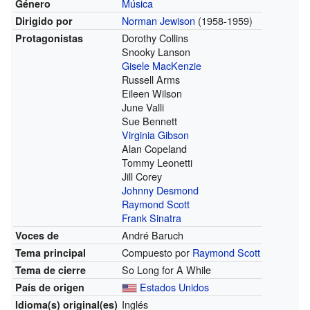
Música
Género
Norman Jewison
(1958-1959)
Dirigido por
Dorothy Collins
Protagonistas
Snooky Lanson
Gisele MacKenzie
Russell Arms
Eileen Wilson
June Valli
Sue Bennett
Virginia Gibson
Alan Copeland
Tommy Leonetti
Jill Corey
Johnny Desmond
Raymond Scott
Frank Sinatra
André Baruch
Voces de
Compuesto por
Raymond Scott
Tema principal
So Long for A While
Tema de cierre
Estados Unidos
País de origen
Inglés
Idioma(s)
original(es)