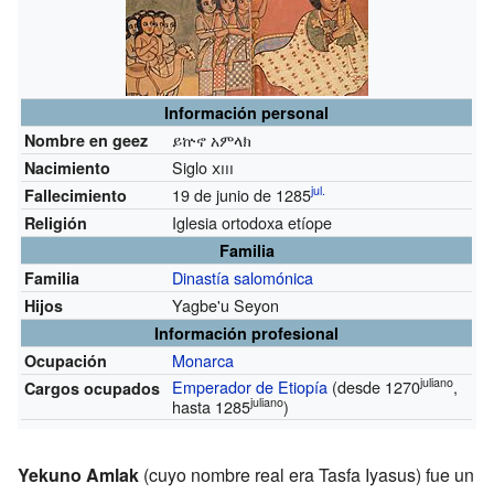
Información personal
ይኵኖ አምላክ
Nombre en geez
Siglo
xiii
Nacimiento
jul.
19 de junio de 1285
Fallecimiento
Iglesia ortodoxa etíope
Religión
Familia
Dinastía salomónica
Familia
Yagbe'u Seyon
Hijos
Información profesional
Monarca
Ocupación
juliano
Emperador de Etiopía
(desde 1270
,
Cargos ocupados
juliano
hasta 1285
)
Yekuno Amlak
(cuyo nombre real era Tasfa Iyasus) fue un