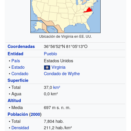
Ubicación de Virginia en EE. UU.
36°56′52″N
81°05′13″O
Coordenadas
Pueblo
Entidad
•
País
Estados Unidos
•
Estado
Virginia
•
Condado
Condado de Wythe
Superficie
• Total
37,0
km²
• Agua
0,0 km²
Altitud
• Media
697 m s. n. m.
Población
(
2000
)
• Total
7,804 hab.
•
Densidad
211,2 hab./km²