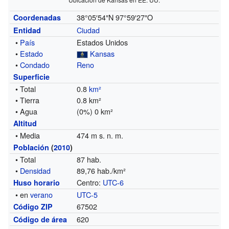
38°05′54″N
97°59′27″O
Coordenadas
Ciudad
Entidad
•
País
Estados Unidos
•
Estado
Kansas
•
Condado
Reno
Superficie
• Total
0.8
km²
• Tierra
0.8 km²
• Agua
(0%) 0 km²
Altitud
• Media
474 m s. n. m.
Población
(
2010
)
• Total
87 hab.
•
Densidad
89,76 hab./km²
Centro:
UTC-6
Huso horario
• en
verano
UTC-5
67502
Código ZIP
620
Código de área