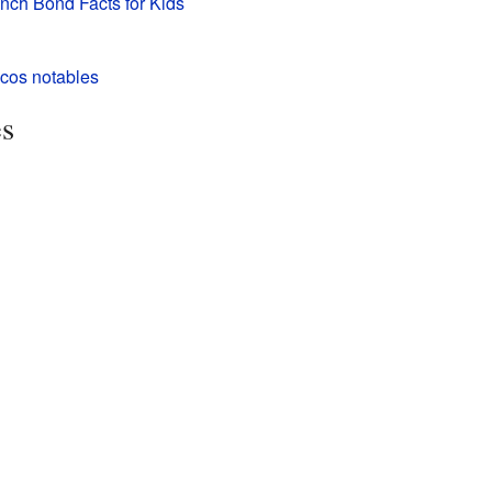
nch Bond Facts for Kids
icos notables
es