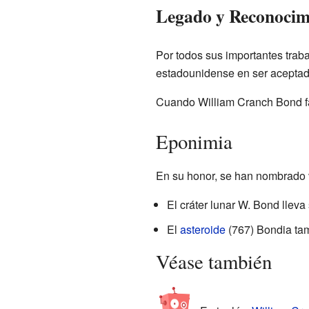
Legado y Reconocim
Por todos sus importantes traba
estadounidense en ser aceptad
Cuando William Cranch Bond fall
Eponimia
En su honor, se han nombrado v
El cráter lunar W. Bond lleva
El
asteroide
(767) Bondia ta
Véase también