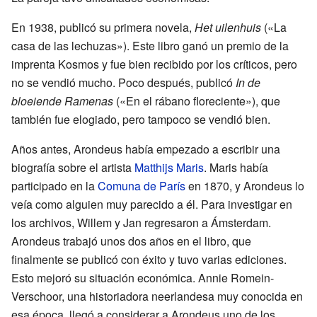
En 1938, publicó su primera novela,
Het uilenhuis
(«La
casa de las lechuzas»). Este libro ganó un premio de la
imprenta Kosmos y fue bien recibido por los críticos, pero
no se vendió mucho. Poco después, publicó
In de
bloeiende Ramenas
(«En el rábano floreciente»), que
también fue elogiado, pero tampoco se vendió bien.
Años antes, Arondeus había empezado a escribir una
biografía sobre el artista
Matthijs Maris
. Maris había
participado en la
Comuna de París
en 1870, y Arondeus lo
veía como alguien muy parecido a él. Para investigar en
los archivos, Willem y Jan regresaron a Ámsterdam.
Arondeus trabajó unos dos años en el libro, que
finalmente se publicó con éxito y tuvo varias ediciones.
Esto mejoró su situación económica. Annie Romein-
Verschoor, una historiadora neerlandesa muy conocida en
esa época, llegó a considerar a Arondeus uno de los