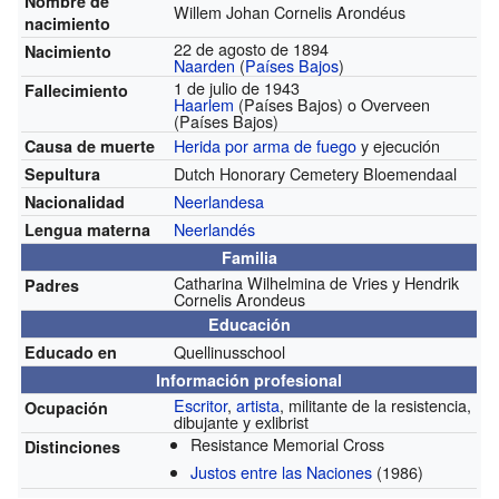
Nombre de
Willem Johan Cornelis Arondéus
nacimiento
22 de agosto de 1894
Nacimiento
Naarden
(
Países Bajos
)
1 de julio de 1943
Fallecimiento
Haarlem
(Países Bajos) o Overveen
(Países Bajos)
Herida por arma de fuego
y ejecución
Causa de muerte
Dutch Honorary Cemetery Bloemendaal
Sepultura
Neerlandesa
Nacionalidad
Neerlandés
Lengua materna
Familia
Catharina Wilhelmina de Vries y Hendrik
Padres
Cornelis Arondeus
Educación
Quellinusschool
Educado en
Información profesional
Escritor
,
artista
, militante de la resistencia,
Ocupación
dibujante y exlibrist
Resistance Memorial Cross
Distinciones
Justos entre las Naciones
(1986)