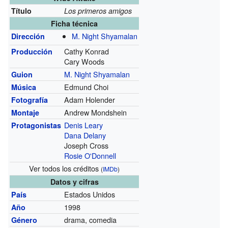
Título
Los primeros amigos
Ficha técnica
M. Night Shyamalan
Dirección
Cathy Konrad
Producción
Cary Woods
M. Night Shyamalan
Guion
Edmund Choi
Música
Adam Holender
Fotografía
Andrew Mondshein
Montaje
Denis Leary
Protagonistas
Dana Delany
Joseph Cross
Rosie O'Donnell
Ver todos los créditos
(
IMDb
)
Datos y cifras
Estados Unidos
País
1998
Año
drama, comedia
Género