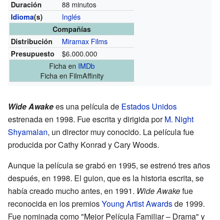
88 minutos
Duración
Inglés
Idioma
(s)
Compañías
Miramax Films
Distribución
$6.000.000
Presupuesto
Ficha
en
IMDb
Ficha
en FilmAffinity
Wide Awake
es una película de
Estados Unidos
estrenada en 1998. Fue escrita y dirigida por
M. Night
Shyamalan
, un director muy conocido. La película fue
producida por Cathy Konrad y Cary Woods.
Aunque la película se grabó en 1995, se estrenó tres años
después, en 1998. El guion, que es la historia escrita, se
había creado mucho antes, en 1991.
Wide Awake
fue
reconocida en los premios
Young Artist Awards
de 1999.
Fue nominada como "Mejor Película Familiar – Drama" y